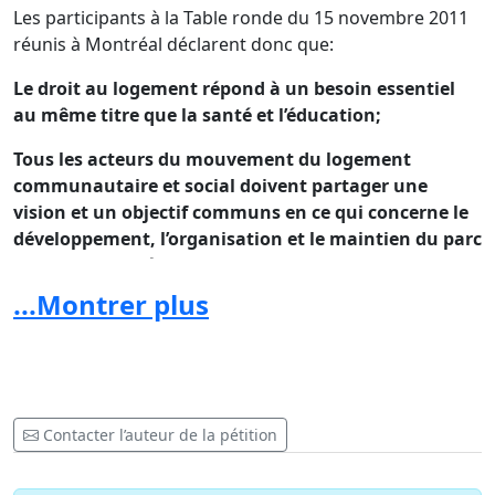
Les participants à la Table ronde du 15 novembre 2011
réunis à Montréal déclarent donc que:
Le droit au logement répond à un besoin essentiel
au même titre que la santé et l’éducation;
Tous les acteurs du mouvement du logement
communautaire et social doivent partager une
vision et un objectif communs en ce qui concerne le
développement, l’organisation et le maintien du parc
de logements répondant aux besoins de la
population;
...Montrer plus
Le logement communautaire et social est reconnu
comme un facteur d’amélioration des conditions de
vie et de santé pour les occupants;
La prise en charge, telle que préconisée et vécue par
Contacter l’auteur de la pétition
les occupants, constitue un vecteur d’intégration et
d’amélioration des conditions de vie;