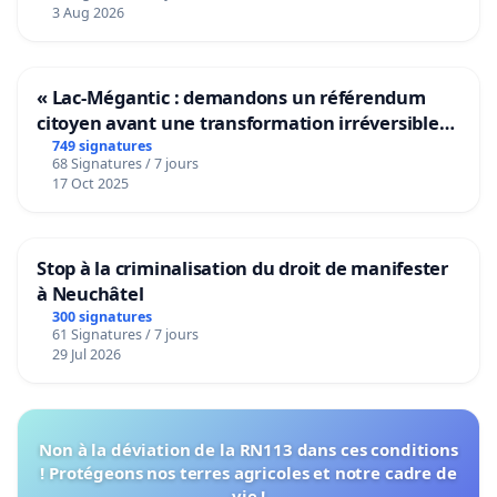
Voor
3 Aug 2026
« Lac-Mégantic : demandons un référendum
citoyen avant une transformation irréversible
de notre territoire »
749 signatures
68 Signatures / 7 jours
17 Oct 2025
Stop à la criminalisation du droit de manifester
à Neuchâtel
300 signatures
61 Signatures / 7 jours
29 Jul 2026
Non à la déviation de la RN113 dans ces conditions
! Protégeons nos terres agricoles et notre cadre de
vie !