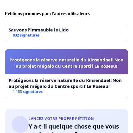
Déclaration sur le logement au Québec
et que
demandons que les gouvernements assument leurs
Pétitions promues par d'autres utilisateurs
responsabilités en établissant un cadre financier adéquat et
récurrent pour le logement social et communautaire dans
une vision à long terme d’une société respectueuse de ses
Sauvons l'immeuble le Lido
citoyens.
832 signatures
Protégeons la réserve naturelle du Kinsendael! Non
au projet mégalo du Centre sportif Le Roseau!
Protégeons la réserve naturelle du Kinsendael! Non
au projet mégalo du Centre sportif Le Roseau!
1 133 signatures
LANCEZ VOTRE PROPRE PÉTITION
Y a-t-il quelque chose que vous