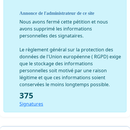
Il est inadmissible qu’après plus de 35 ans de
Annonce de l'administrateur de ce site
résultats concrets et bénéfiques pour l’ensemble de
Nous avons fermé cette pétition et nous
la population, que les groupes et les citoyens
avons supprimé les informations
associés au mouvement du logement
personnelles des signataires.
communautaire et social doivent encore réclamer,
année après année, du financement pour la
Le règlement général sur la protection des
réalisation de logements sociaux et
données de l'Union européenne ( RGPD) exige
communautaires.
que le stockage des informations
Conséquemment, nous déclarons et demandons que
personnelles soit motivé par une raison
les gouvernements assument leurs responsabilités en
légitime et que ces informations soient
établissant un cadre financier adéquat et récurrent
conservées le moins longtemps possible.
pour le logement social et communautaire dans une
375
vision à long terme d’une société respectueuse de ses
Signatures
citoyens.
Nous, soussignéEs, portons à l’attention de l’Assemblée
Nationale que nous sommes en accord avec la