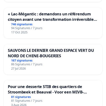
« Lac-Mégantic : demandons un référendum
citoyen avant une transformation irréversible
de notre territoire »
746 signatures
94 Signatures / 7 jours
17 Oct 2025
SAUVONS LE DERNIER GRAND ESPACE VERT DU
NORD DE CHENE-BOUGERIES
167 signatures
86 Signatures / 7 jours
27 Jul 2026
Pour une desserte STIB des quartiers de
Stroombeek et Beauval - Voor een MIVB-
bediening van de wijken Strombeek en Het
81 signatures
81 Signatures / 7 jours
Voor
3 Aug 2026