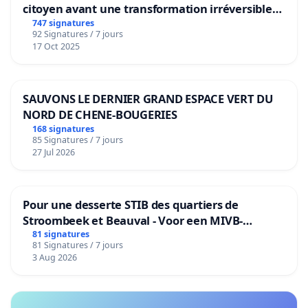
citoyen avant une transformation irréversible
de notre territoire »
747 signatures
92 Signatures / 7 jours
17 Oct 2025
SAUVONS LE DERNIER GRAND ESPACE VERT DU
NORD DE CHENE-BOUGERIES
168 signatures
85 Signatures / 7 jours
27 Jul 2026
Pour une desserte STIB des quartiers de
Stroombeek et Beauval - Voor een MIVB-
bediening van de wijken Strombeek en Het
81 signatures
81 Signatures / 7 jours
Voor
3 Aug 2026