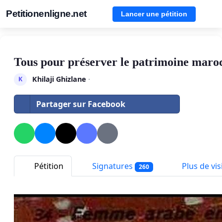
Petitionenligne.net
Lancer une pétition
Tous pour préserver le patrimoine maro
Khilaji Ghizlane
·
K
Partager sur Facebook
Pétition
Signatures
Plus de visi
260