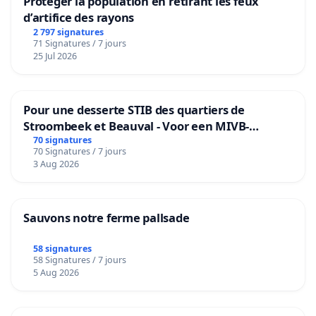
Protéger la population en retirant les feux
d’artifice des rayons
2 797 signatures
71 Signatures / 7 jours
25 Jul 2026
Pour une desserte STIB des quartiers de
Stroombeek et Beauval - Voor een MIVB-
bediening van de wijken Strombeek en Het
70 signatures
70 Signatures / 7 jours
Voor
3 Aug 2026
Sauvons notre ferme pallsade
58 signatures
58 Signatures / 7 jours
5 Aug 2026