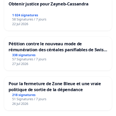
Obtenir justice pour Zayneb-Cassandra
1 024 signatures
58 Signatures / 7 jours
22 Jul 2026
Pétition contre le nouveau mode de
rémunération des céréales panifiables de Swiss
granum basé sur la teneur en protéines
338 signatures
57 Signatures / 7 jours
27 Jul 2026
Pour la fermeture de Zone Bleue et une vraie
politique de sortie de la dépendance
218 signatures
51 Signatures / 7 jours
26 Jul 2026