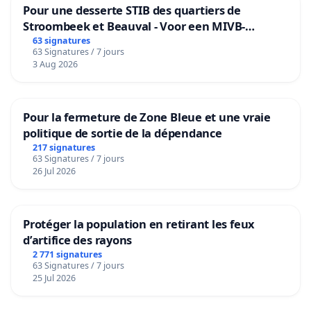
Pour une desserte STIB des quartiers de
Stroombeek et Beauval - Voor een MIVB-
bediening van de wijken Strombeek en Het
63 signatures
63 Signatures / 7 jours
Voor
3 Aug 2026
Pour la fermeture de Zone Bleue et une vraie
politique de sortie de la dépendance
217 signatures
63 Signatures / 7 jours
26 Jul 2026
Protéger la population en retirant les feux
d’artifice des rayons
2 771 signatures
63 Signatures / 7 jours
25 Jul 2026