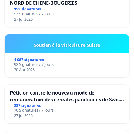
NORD DE CHENE-BOUGERIES
159 signatures
93 Signatures / 7 jours
27 Jul 2026
Soutien à la Viticulture Suisse
4 087 signatures
92 Signatures / 7 jours
30 Apr 2026
Pétition contre le nouveau mode de
rémunération des céréales panifiables de Swiss
granum basé sur la teneur en protéines
337 signatures
76 Signatures / 7 jours
27 Jul 2026