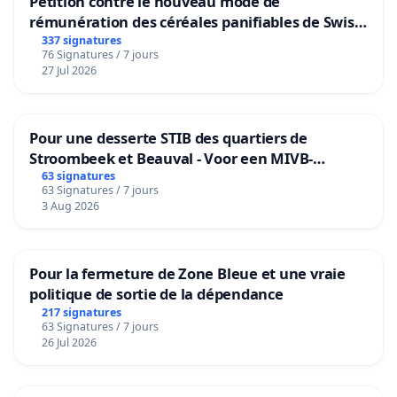
Pétition contre le nouveau mode de
rémunération des céréales panifiables de Swiss
granum basé sur la teneur en protéines
337 signatures
76 Signatures / 7 jours
27 Jul 2026
Pour une desserte STIB des quartiers de
Stroombeek et Beauval - Voor een MIVB-
bediening van de wijken Strombeek en Het
63 signatures
63 Signatures / 7 jours
Voor
3 Aug 2026
Pour la fermeture de Zone Bleue et une vraie
politique de sortie de la dépendance
217 signatures
63 Signatures / 7 jours
26 Jul 2026