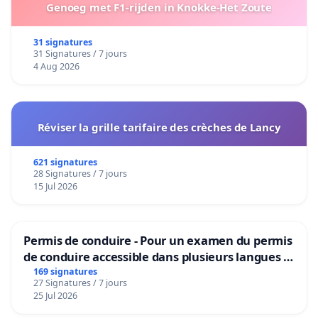
Genoeg met F1-rijden in Knokke-Het Zoute
31 signatures
31 Signatures / 7 jours
4 Aug 2026
Réviser la grille tarifaire des crèches de Lancy
621 signatures
28 Signatures / 7 jours
15 Jul 2026
Permis de conduire - Pour un examen du permis
de conduire accessible dans plusieurs langues à
Bruxelles
169 signatures
27 Signatures / 7 jours
25 Jul 2026