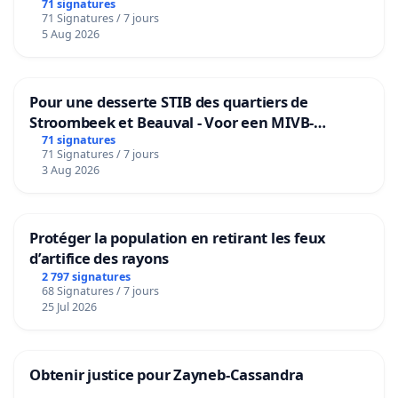
71 signatures
71 Signatures / 7 jours
5 Aug 2026
Pour une desserte STIB des quartiers de
Stroombeek et Beauval - Voor een MIVB-
bediening van de wijken Strombeek en Het
71 signatures
71 Signatures / 7 jours
Voor
3 Aug 2026
Protéger la population en retirant les feux
d’artifice des rayons
2 797 signatures
68 Signatures / 7 jours
25 Jul 2026
Obtenir justice pour Zayneb-Cassandra