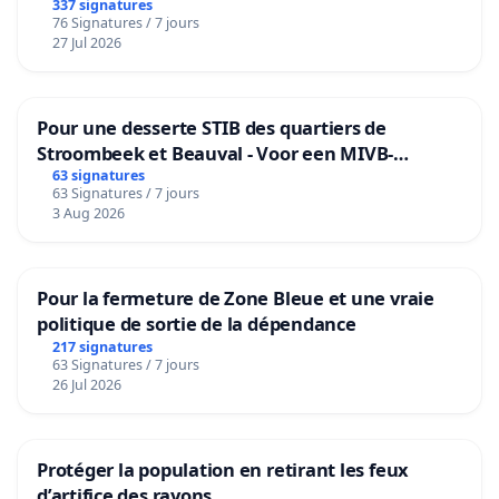
granum basé sur la teneur en protéines
337 signatures
76 Signatures / 7 jours
27 Jul 2026
Pour une desserte STIB des quartiers de
Stroombeek et Beauval - Voor een MIVB-
bediening van de wijken Strombeek en Het
63 signatures
63 Signatures / 7 jours
Voor
3 Aug 2026
Pour la fermeture de Zone Bleue et une vraie
politique de sortie de la dépendance
217 signatures
63 Signatures / 7 jours
26 Jul 2026
Protéger la population en retirant les feux
d’artifice des rayons