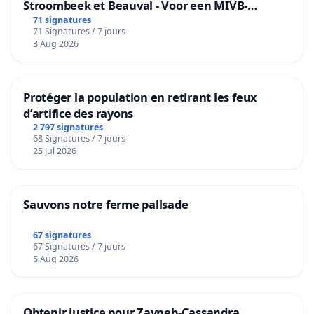
Stroombeek et Beauval - Voor een MIVB-
bediening van de wijken Strombeek en Het
71 signatures
71 Signatures / 7 jours
Voor
3 Aug 2026
Protéger la population en retirant les feux
d’artifice des rayons
2 797 signatures
68 Signatures / 7 jours
25 Jul 2026
Sauvons notre ferme pallsade
67 signatures
67 Signatures / 7 jours
5 Aug 2026
Obtenir justice pour Zayneb-Cassandra