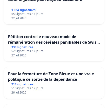
1 024 signatures
55 Signatures / 7 jours
22 Jul 2026
Pétition contre le nouveau mode de
rémunération des céréales panifiables de Swiss
granum basé sur la teneur en protéines
338 signatures
52 Signatures / 7 jours
27 Jul 2026
Pour la fermeture de Zone Bleue et une vraie
politique de sortie de la dépendance
218 signatures
51 Signatures / 7 jours
26 Jul 2026