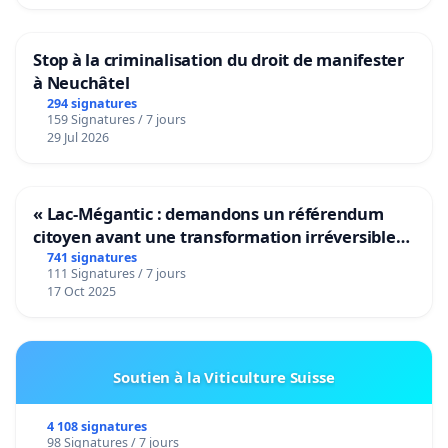
Stop à la criminalisation du droit de manifester
à Neuchâtel
294 signatures
159 Signatures / 7 jours
29 Jul 2026
« Lac-Mégantic : demandons un référendum
citoyen avant une transformation irréversible
de notre territoire »
741 signatures
111 Signatures / 7 jours
17 Oct 2025
Soutien à la Viticulture Suisse
4 108 signatures
98 Signatures / 7 jours