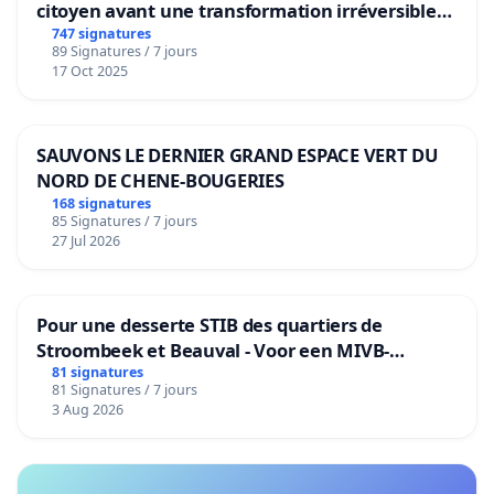
citoyen avant une transformation irréversible
de notre territoire »
747 signatures
89 Signatures / 7 jours
17 Oct 2025
SAUVONS LE DERNIER GRAND ESPACE VERT DU
NORD DE CHENE-BOUGERIES
168 signatures
85 Signatures / 7 jours
27 Jul 2026
Pour une desserte STIB des quartiers de
Stroombeek et Beauval - Voor een MIVB-
bediening van de wijken Strombeek en Het
81 signatures
81 Signatures / 7 jours
Voor
3 Aug 2026