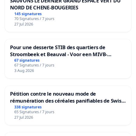
SAUVONS LE DERNIER GRAND ESPACE VERT DU
NORD DE CHENE-BOUGERIES
145 signatures
70 Signatures / 7 jours
27 Jul 2026
Pour une desserte STIB des quartiers de
Stroombeek et Beauval - Voor een MIVB-
bediening van de wijken Strombeek en Het
67 signatures
67 Signatures / 7 jours
Voor
3 Aug 2026
Pétition contre le nouveau mode de
rémunération des céréales panifiables de Swiss
granum basé sur la teneur en protéines
338 signatures
65 Signatures / 7 jours
27 Jul 2026