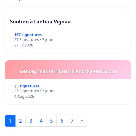
Soutien à Laetitia Vignau
167 signatures
27 Signatures / 7 jours
27 Jul 2026
Genoeg met F1-rijden in Knokke-Het Zoute
25 signatures
25 Signatures / 7 jours
4 Aug 2026
1
2
3
4
5
6
7
»