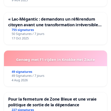
9 Nov 2025
« Lac-Mégantic : demandons un référendum
citoyen avant une transformation irréversible
de notre territoire »
755 signatures
50 Signatures / 7 jours
17 Oct 2025
Genoeg met F1-rijden in Knokke-Het Zoute
49 signatures
49 Signatures / 7 jours
4 Aug 2026
Pour la fermeture de Zone Bleue et une vraie
politique de sortie de la dépendance
227 signatures