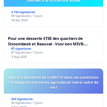
Soutien à la Viticulture Suisse
4 156 signatures
90 Signatures / 7 jours
30 Apr 2026
Pour une desserte STIB des quartiers de
Stroombeek et Beauval - Voor een MIVB-
bediening van de wijken Strombeek en Het
87 signatures
87 Signatures / 7 jours
Voor
3 Aug 2026
Non à la déviation de la RN113 dans ces conditions
! Protégeons nos terres agricoles et notre cadre de
vie !
433 signatures
56 Signatures / 7 jours