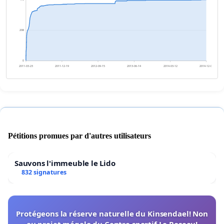
208
0
2011-03-23
2011-12-19
2012-09-15
2013-06-14
2014-03-12
2014-12-08
Pétitions promues par d'autres utilisateurs
Sauvons l'immeuble le Lido
832 signatures
Protégeons la réserve naturelle du Kinsendael! Non
au projet mégalo du Centre sportif Le Roseau!