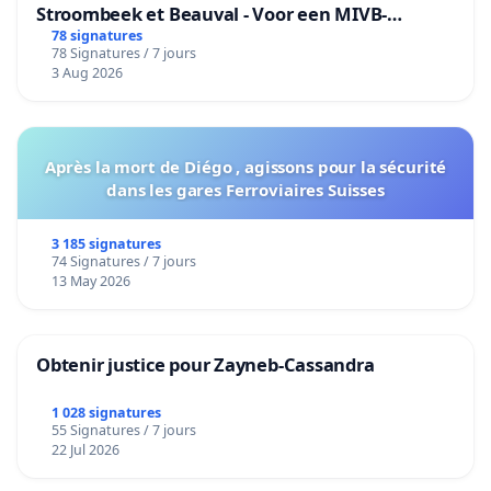
Stroombeek et Beauval - Voor een MIVB-
bediening van de wijken Strombeek en Het
78 signatures
78 Signatures / 7 jours
Voor
3 Aug 2026
Après la mort de Diégo , agissons pour la sécurité
dans les gares Ferroviaires Suisses
3 185 signatures
74 Signatures / 7 jours
13 May 2026
Obtenir justice pour Zayneb-Cassandra
1 028 signatures
55 Signatures / 7 jours
22 Jul 2026