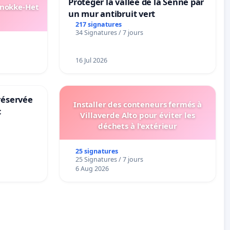
Protéger la vallée de la Senne par
Knokke-Het
un mur antibruit vert
217 signatures
34 Signatures / 7 jours
16 Jul 2026
réservée
Installer des conteneurs fermés à
c
Villaverde Alto pour éviter les
déchets à l'extérieur
25 signatures
25 Signatures / 7 jours
6 Aug 2026