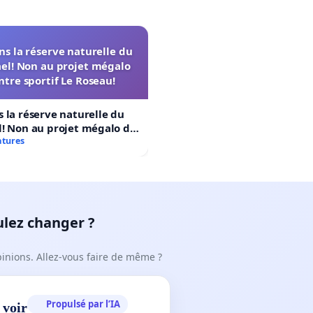
s la réserve naturelle du
el! Non au projet mégalo
ntre sportif Le Roseau!
 la réserve naturelle du
! Non au projet mégalo du
rtif Le Roseau!
atures
ulez changer ?
pinions. Allez-vous faire de même ?
Propulsé par l’IA
 voir