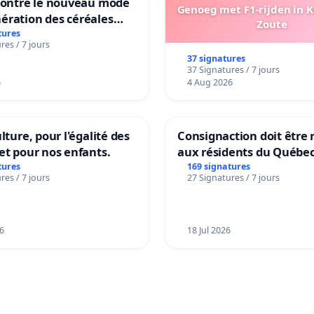
 contre le nouveau mode
Genoeg met F1-rijden in 
ération des céréales
Zoute
es de Swiss granum basé
tures
res / 7 jours
neur en protéines
37 signatures
37 Signatures / 7 jours
6
4 Aug 2026
lture, pour l'égalité des
Consignaction doit être 
et pour nos enfants.
aux résidents du Québe
tures
169 signatures
res / 7 jours
27 Signatures / 7 jours
6
18 Jul 2026