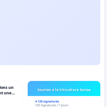
dons un
Soutien à la Viticulture Suisse
nt une
ble de
4 120 signatures
105 Signatures / 7 jours