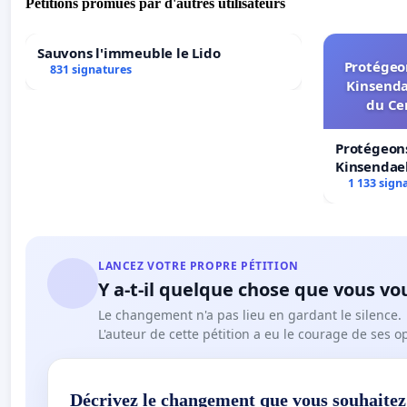
Pétitions promues par d'autres utilisateurs
Sauvons l'immeuble le Lido
Protégeon
831 signatures
Kinsenda
du Ce
Protégeons
Kinsendael
Centre spo
1 133 sign
LANCEZ VOTRE PROPRE PÉTITION
Y a-t-il quelque chose que vous vo
Le changement n'a pas lieu en gardant le silence.
L'auteur de cette pétition a eu le courage de ses o
Décrivez le changement que vous souhaitez