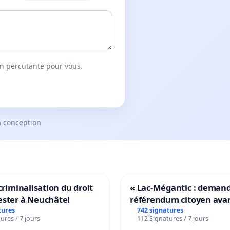
on percutante pour vous.
a conception
 criminalisation du droit
« Lac-Mégantic : deman
ester à Neuchâtel
référendum citoyen ava
transformation irréversi
tures
742 signatures
ures / 7 jours
112 Signatures / 7 jours
notre territoire »