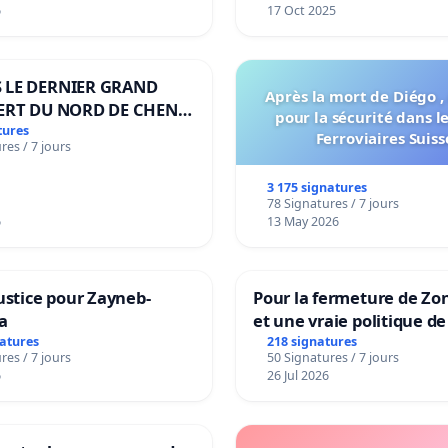
6
17 Oct 2025
 LE DERNIER GRAND
Après la mort de Diégo ,
ERT DU NORD DE CHENE-
pour la sécurité dans l
ES
tures
Ferroviaires Suiss
res / 7 jours
3 175 signatures
78 Signatures / 7 jours
6
13 May 2026
ustice pour Zayneb-
Pour la fermeture de Zo
a
et une vraie politique de
la dépendance
natures
218 signatures
res / 7 jours
50 Signatures / 7 jours
6
26 Jul 2026