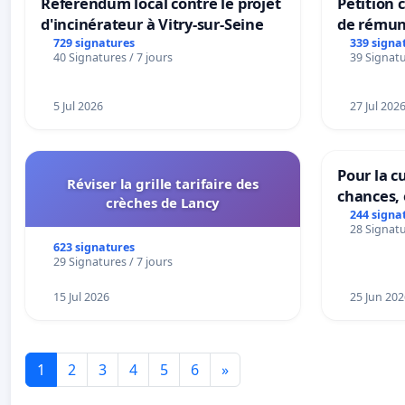
Référendum local contre le projet
Pétition
d'incinérateur à Vitry-sur-Seine
de rémun
panifiabl
729 signatures
339 signa
40 Signatures / 7 jours
39 Signatu
sur la te
5 Jul 2026
27 Jul 202
Pour la cu
Réviser la grille tarifaire des
chances, 
crèches de Lancy
244 signa
28 Signatu
623 signatures
29 Signatures / 7 jours
15 Jul 2026
25 Jun 202
1
2
3
4
5
6
»