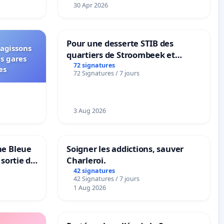
30 Apr 2026
Pour une desserte STIB des
 agissons
quartiers de Stroombeek et
es gares
Beauval - Voor een MIVB-
72 signatures
es
72 Signatures / 7 jours
bediening van de wijken
Strombeek en Het Voor
3 Aug 2026
ne Bleue
Soigner les addictions, sauver
 sortie de
Charleroi.
42 signatures
42 Signatures / 7 jours
1 Aug 2026