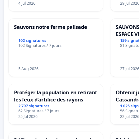
4 Jul 2026
29 Jul 202
Sauvons notre ferme pallsade
SAUVONS
ESPACE V
BOUGERI
102 signatures
159 signa
102 Signatures / 7 jours
81 Signatu
5 Aug 2026
27 Jul 202
Protéger la population en retirant
Obtenir j
les feux d’artifice des rayons
Cassandr
2 797 signatures
1 025 sig
62 Signatures / 7 jours
56 Signatu
25 Jul 2026
22 Jul 202