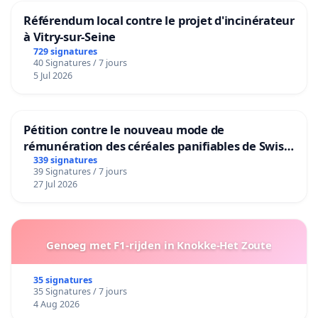
Référendum local contre le projet d'incinérateur
à Vitry-sur-Seine
729 signatures
40 Signatures / 7 jours
5 Jul 2026
Pétition contre le nouveau mode de
rémunération des céréales panifiables de Swiss
granum basé sur la teneur en protéines
339 signatures
39 Signatures / 7 jours
27 Jul 2026
Genoeg met F1-rijden in Knokke-Het Zoute
35 signatures
35 Signatures / 7 jours
4 Aug 2026