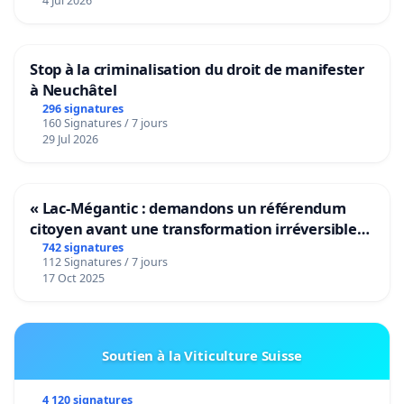
4 Jul 2026
Stop à la criminalisation du droit de manifester
à Neuchâtel
296 signatures
160 Signatures / 7 jours
29 Jul 2026
« Lac-Mégantic : demandons un référendum
citoyen avant une transformation irréversible
de notre territoire »
742 signatures
112 Signatures / 7 jours
17 Oct 2025
Soutien à la Viticulture Suisse
4 120 signatures