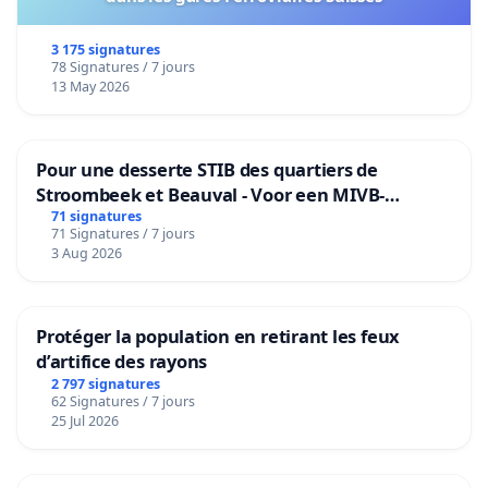
3 175 signatures
78 Signatures / 7 jours
13 May 2026
Pour une desserte STIB des quartiers de
Stroombeek et Beauval - Voor een MIVB-
bediening van de wijken Strombeek en Het
71 signatures
71 Signatures / 7 jours
Voor
3 Aug 2026
Protéger la population en retirant les feux
d’artifice des rayons
2 797 signatures
62 Signatures / 7 jours
25 Jul 2026