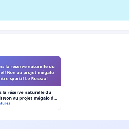
s la réserve naturelle du
el! Non au projet mégalo
ntre sportif Le Roseau!
 la réserve naturelle du
! Non au projet mégalo du
rtif Le Roseau!
atures