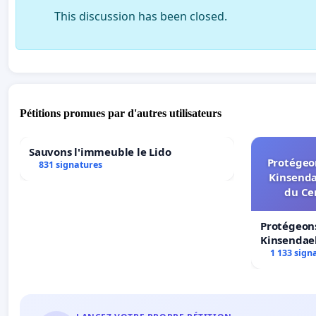
This discussion has been closed.
Pétitions promues par d'autres utilisateurs
Sauvons l'immeuble le Lido
Protégeon
831 signatures
Kinsenda
du Ce
Protégeons
Kinsendael
Centre spo
1 133 sign