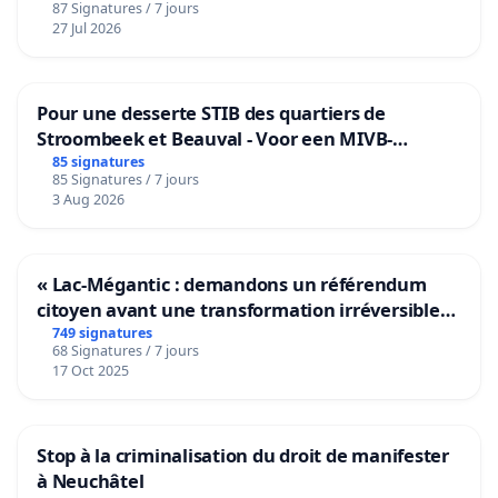
87 Signatures / 7 jours
27 Jul 2026
Pour une desserte STIB des quartiers de
Stroombeek et Beauval - Voor een MIVB-
bediening van de wijken Strombeek en Het
85 signatures
85 Signatures / 7 jours
Voor
3 Aug 2026
« Lac-Mégantic : demandons un référendum
citoyen avant une transformation irréversible
de notre territoire »
749 signatures
68 Signatures / 7 jours
17 Oct 2025
Stop à la criminalisation du droit de manifester
à Neuchâtel