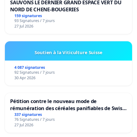
SAUVONS LE DERNIER GRAND ESPACE VERT DU
NORD DE CHENE-BOUGERIES
159 signatures
93 Signatures / 7 jours
27 Jul 2026
Soutien à la Viticulture Suisse
4 087 signatures
92 Signatures / 7 jours
30 Apr 2026
Pétition contre le nouveau mode de
rémunération des céréales panifiables de Swiss
granum basé sur la teneur en protéines
337 signatures
76 Signatures / 7 jours
27 Jul 2026