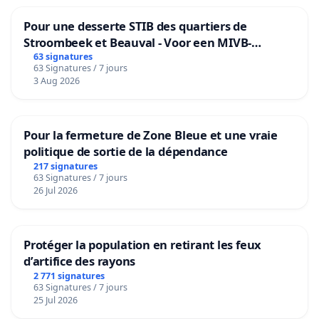
Pour une desserte STIB des quartiers de
Stroombeek et Beauval - Voor een MIVB-
bediening van de wijken Strombeek en Het
63 signatures
63 Signatures / 7 jours
Voor
3 Aug 2026
Pour la fermeture de Zone Bleue et une vraie
politique de sortie de la dépendance
217 signatures
63 Signatures / 7 jours
26 Jul 2026
Protéger la population en retirant les feux
d’artifice des rayons
2 771 signatures
63 Signatures / 7 jours
25 Jul 2026