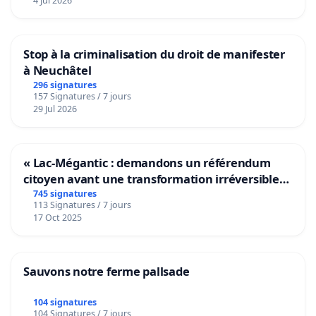
4 Jul 2026
Stop à la criminalisation du droit de manifester
à Neuchâtel
296 signatures
157 Signatures / 7 jours
29 Jul 2026
« Lac-Mégantic : demandons un référendum
citoyen avant une transformation irréversible
de notre territoire »
745 signatures
113 Signatures / 7 jours
17 Oct 2025
Sauvons notre ferme pallsade
104 signatures
104 Signatures / 7 jours