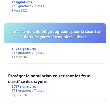
bediening van de wijken Strombeek en Het
77 signatures
77 Signatures / 7 jours
Voor
3 Aug 2026
Après la mort de Diégo , agissons pour la sécurité
dans les gares Ferroviaires Suisses
3 176 signatures
74 Signatures / 7 jours
13 May 2026
Protéger la population en retirant les feux
d’artifice des rayons
2 797 signatures
57 Signatures / 7 jours
25 Jul 2026