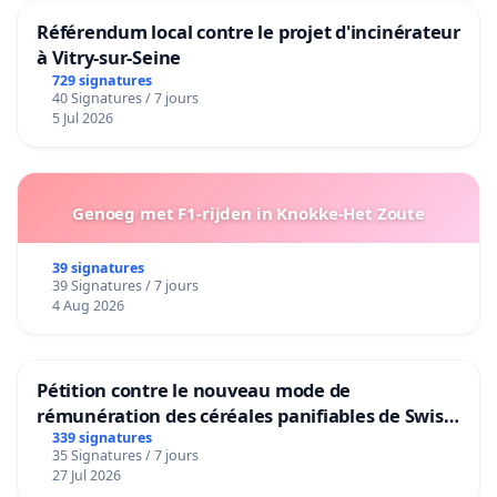
Référendum local contre le projet d'incinérateur
à Vitry-sur-Seine
729 signatures
40 Signatures / 7 jours
5 Jul 2026
Genoeg met F1-rijden in Knokke-Het Zoute
39 signatures
39 Signatures / 7 jours
4 Aug 2026
Pétition contre le nouveau mode de
rémunération des céréales panifiables de Swiss
granum basé sur la teneur en protéines
339 signatures
35 Signatures / 7 jours
27 Jul 2026