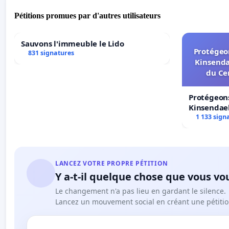
Pétitions promues par d'autres utilisateurs
Sauvons l'immeuble le Lido
Protégeon
831 signatures
Kinsenda
du Ce
Protégeons
Kinsendael
Centre spo
1 133 sign
LANCEZ VOTRE PROPRE PÉTITION
Y a-t-il quelque chose que vous vo
Le changement n'a pas lieu en gardant le silence.
Lancez un mouvement social en créant une pétitio