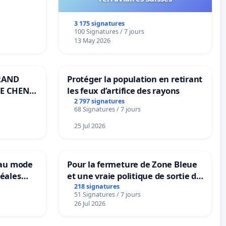
3 175 signatures
100 Signatures / 7 jours
13 May 2026
RAND
Protéger la population en retirant
E CHENE-
les feux d’artifice des rayons
2 797 signatures
68 Signatures / 7 jours
25 Jul 2026
eau mode
Pour la fermeture de Zone Bleue
éales
et une vraie politique de sortie de
anum basé
la dépendance
218 signatures
51 Signatures / 7 jours
es
26 Jul 2026