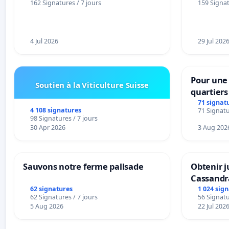
162 Signatures / 7 jours
159 Signat
4 Jul 2026
29 Jul 202
Pour une 
Soutien à la Viticulture Suisse
quartier
Beauval -
71 signat
4 108 signatures
71 Signatu
bedienin
98 Signatures / 7 jours
Strombee
30 Apr 2026
3 Aug 202
Sauvons notre ferme pallsade
Obtenir j
Cassandr
62 signatures
1 024 sig
62 Signatures / 7 jours
56 Signatu
5 Aug 2026
22 Jul 202