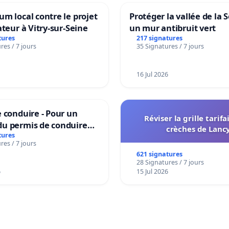
m local contre le projet
Protéger la vallée de la 
ateur à Vitry-sur-Seine
un mur antibruit vert
tures
217 signatures
res / 7 jours
35 Signatures / 7 jours
16 Jul 2026
 conduire - Pour un
Réviser la grille tarifa
u permis de conduire
crèches de Lanc
e dans plusieurs langues
tures
res / 7 jours
es
621 signatures
28 Signatures / 7 jours
6
15 Jul 2026