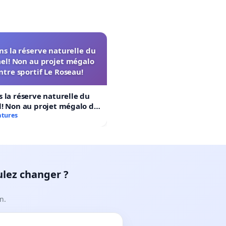
s la réserve naturelle du
el! Non au projet mégalo
ntre sportif Le Roseau!
 la réserve naturelle du
! Non au projet mégalo du
rtif Le Roseau!
atures
ulez changer ?
n.