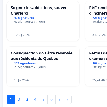
Soigner les addictions, sauver
Référendu
Charleroi.
d'incinér
42 signatures
728 signa
42 Signatures / 7 jours
40 Signatu
1 Aug 2026
5 Jul 2026
Consignaction doit être réservée
Permis de
aux résidents du Québec
examen d
accessibl
169 signatures
169 signa
29 Signatures / 7 jours
28 Signatu
à Bruxell
18 Jul 2026
25 Jul 202
1
2
3
4
5
6
7
»