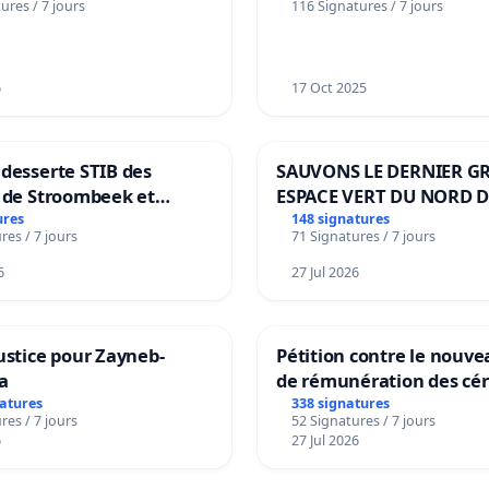
ures / 7 jours
116 Signatures / 7 jours
notre territoire »
6
17 Oct 2025
desserte STIB des
SAUVONS LE DERNIER G
s de Stroombeek et
ESPACE VERT DU NORD D
 Voor een MIVB-
BOUGERIES
ures
148 signatures
res / 7 jours
71 Signatures / 7 jours
g van de wijken
k en Het Voor
6
27 Jul 2026
ustice pour Zayneb-
Pétition contre le nouv
a
de rémunération des cér
panifiables de Swiss gr
natures
338 signatures
res / 7 jours
52 Signatures / 7 jours
sur la teneur en protéin
6
27 Jul 2026