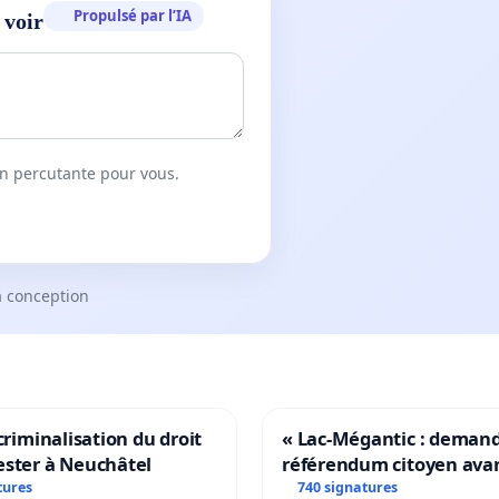
Propulsé par l’IA
 voir
on percutante pour vous.
a conception
 criminalisation du droit
« Lac-Mégantic : deman
ester à Neuchâtel
référendum citoyen ava
transformation irréversi
tures
740 signatures