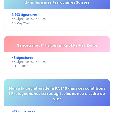
dans les gares Ferroviaires Suisses
3 193 signatures
55 Signatures / 7 jours
13 May 2026
Genoeg met F1-rijden in Knokke-Het Zoute
45 signatures
45 Signatures / 7 jours
4 Aug 2026
Non à la déviation de la RN113 dans ces conditions
! Protégeons nos terres agricoles et notre cadre de
vie !
422 signatures