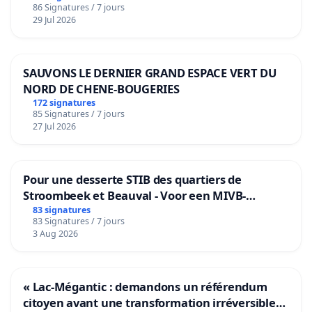
86 Signatures / 7 jours
29 Jul 2026
SAUVONS LE DERNIER GRAND ESPACE VERT DU
NORD DE CHENE-BOUGERIES
172 signatures
85 Signatures / 7 jours
27 Jul 2026
Pour une desserte STIB des quartiers de
Stroombeek et Beauval - Voor een MIVB-
bediening van de wijken Strombeek en Het
83 signatures
83 Signatures / 7 jours
Voor
3 Aug 2026
« Lac-Mégantic : demandons un référendum
citoyen avant une transformation irréversible