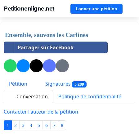
Petitionenligne.net
Lancer une pétition
Ensemble, sauvons les Carlines
Partager sur Facebook
Pétition
Signatures
5 209
Conversation
Politique de confidentialité
Contacter l'auteur de la pétition
1
2
3
4
5
6
7
8