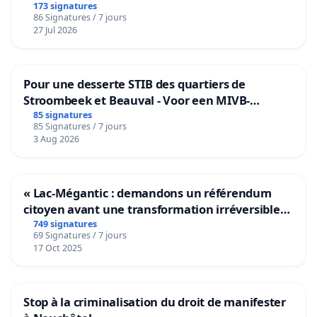
173 signatures
86 Signatures / 7 jours
27 Jul 2026
Pour une desserte STIB des quartiers de
Stroombeek et Beauval - Voor een MIVB-
bediening van de wijken Strombeek en Het
85 signatures
85 Signatures / 7 jours
Voor
3 Aug 2026
« Lac-Mégantic : demandons un référendum
citoyen avant une transformation irréversible
de notre territoire »
749 signatures
69 Signatures / 7 jours
17 Oct 2025
Stop à la criminalisation du droit de manifester