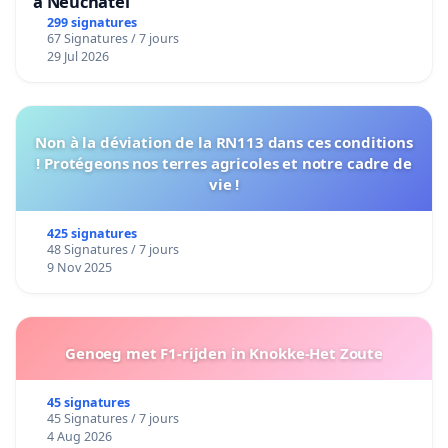
à Neuchâtel
299 signatures
67 Signatures / 7 jours
29 Jul 2026
Non à la déviation de la RN113 dans ces conditions
! Protégeons nos terres agricoles et notre cadre de
vie !
425 signatures
48 Signatures / 7 jours
9 Nov 2025
Genoeg met F1-rijden in Knokke-Het Zoute
45 signatures
45 Signatures / 7 jours
4 Aug 2026