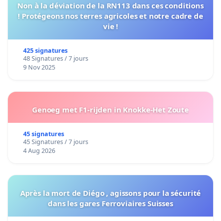
Non à la déviation de la RN113 dans ces conditions
! Protégeons nos terres agricoles et notre cadre de
vie !
425 signatures
48 Signatures / 7 jours
9 Nov 2025
Genoeg met F1-rijden in Knokke-Het Zoute
45 signatures
45 Signatures / 7 jours
4 Aug 2026
Après la mort de Diégo , agissons pour la sécurité
dans les gares Ferroviaires Suisses