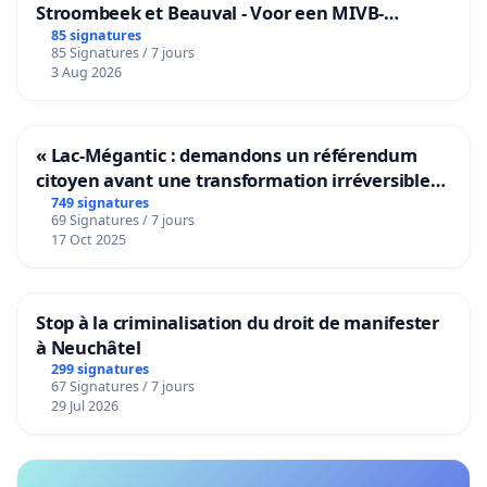
Stroombeek et Beauval - Voor een MIVB-
bediening van de wijken Strombeek en Het
85 signatures
85 Signatures / 7 jours
Voor
3 Aug 2026
« Lac-Mégantic : demandons un référendum
citoyen avant une transformation irréversible
de notre territoire »
749 signatures
69 Signatures / 7 jours
17 Oct 2025
Stop à la criminalisation du droit de manifester
à Neuchâtel
299 signatures
67 Signatures / 7 jours
29 Jul 2026