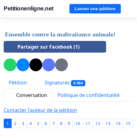
Petitionenligne.net
Lancer une pétition
Ensemble contre la maltraitance animale!
Partager sur Facebook (1)
Pétition
Signatures
6 464
Conversation
Politique de confidentialité
Contacter l'auteur de la pétition
1
2
3
4
5
6
7
8
9
10
11
12
13
14
15