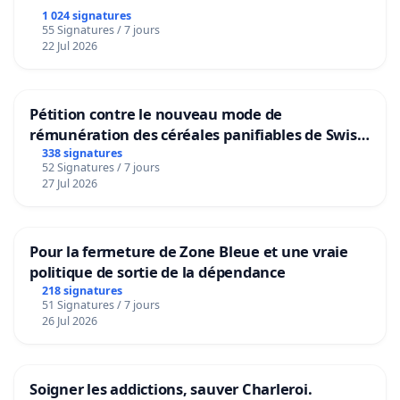
1 024 signatures
55 Signatures / 7 jours
22 Jul 2026
Pétition contre le nouveau mode de
rémunération des céréales panifiables de Swiss
granum basé sur la teneur en protéines
338 signatures
52 Signatures / 7 jours
27 Jul 2026
Pour la fermeture de Zone Bleue et une vraie
politique de sortie de la dépendance
218 signatures
51 Signatures / 7 jours
26 Jul 2026
Soigner les addictions, sauver Charleroi.