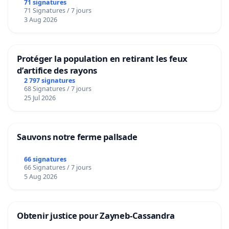
bediening van de wijken Strombeek en Het
71 signatures
71 Signatures / 7 jours
Voor
3 Aug 2026
Protéger la population en retirant les feux
d’artifice des rayons
2 797 signatures
68 Signatures / 7 jours
25 Jul 2026
Sauvons notre ferme pallsade
66 signatures
66 Signatures / 7 jours
5 Aug 2026
Obtenir justice pour Zayneb-Cassandra