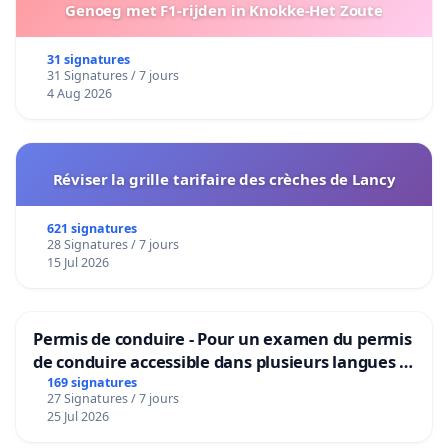
Genoeg met F1-rijden in Knokke-Het Zoute
31 signatures
31 Signatures / 7 jours
4 Aug 2026
Réviser la grille tarifaire des crèches de Lancy
621 signatures
28 Signatures / 7 jours
15 Jul 2026
Permis de conduire - Pour un examen du permis
de conduire accessible dans plusieurs langues à
Bruxelles
169 signatures
27 Signatures / 7 jours
25 Jul 2026