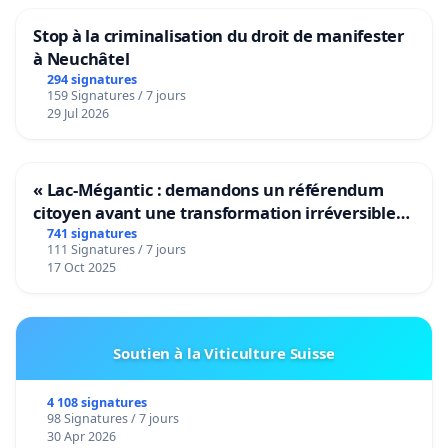
Stop à la criminalisation du droit de manifester
à Neuchâtel
294 signatures
159 Signatures / 7 jours
29 Jul 2026
« Lac-Mégantic : demandons un référendum
citoyen avant une transformation irréversible
de notre territoire »
741 signatures
111 Signatures / 7 jours
17 Oct 2025
Soutien à la Viticulture Suisse
4 108 signatures
98 Signatures / 7 jours
30 Apr 2026