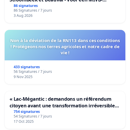
bediening van de wijken Strombeek en Het
86 signatures
86 Signatures / 7 jours
Voor
3 Aug 2026
Non à la déviation de la RN113 dans ces conditions
! Protégeons nos terres agricoles et notre cadre de
vie !
433 signatures
56 Signatures / 7 jours
9 Nov 2025
« Lac-Mégantic : demandons un référendum
citoyen avant une transformation irréversible
de notre territoire »
754 signatures
54 Signatures / 7 jours
17 Oct 2025