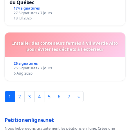
du Québec
174 signatures
27 Signatures / 7 jours
18 Jul 2026
Installer des conteneurs fermés à Villaverde Alto
pour éviter les déchets à l'extérieur
26 signatures
26 Signatures / 7 jours
6 Aug 2026
1
2
3
4
5
6
7
»
Petitionenligne.net
Nous hébergeons gratuitement les pétitions en ligne. Créez une