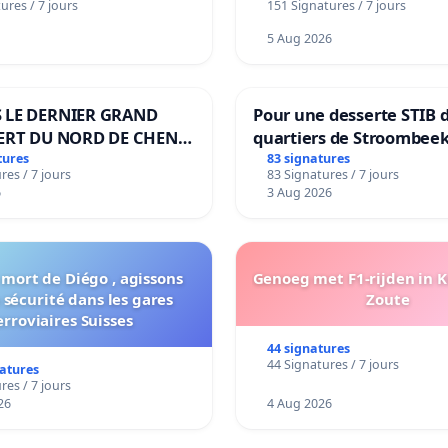
ures / 7 jours
151 Signatures / 7 jours
5 Aug 2026
 LE DERNIER GRAND
Pour une desserte STIB 
ERT DU NORD DE CHENE-
quartiers de Stroombeek
ES
Beauval - Voor een MIVB
tures
83 signatures
res / 7 jours
83 Signatures / 7 jours
bediening van de wijken
6
3 Aug 2026
Strombeek en Het Voor
 mort de Diégo , agissons
Genoeg met F1-rijden in 
 sécurité dans les gares
Zoute
erroviaires Suisses
44 signatures
44 Signatures / 7 jours
natures
res / 7 jours
26
4 Aug 2026