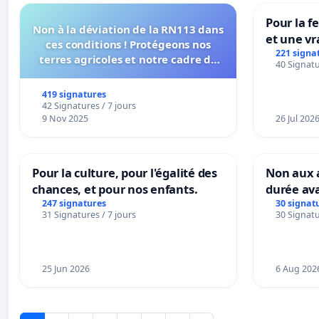
Pour la f
Non à la déviation de la RN113 dans
et une vr
ces conditions ! Protégeons nos
la dépen
221 signa
terres agricoles et notre cadre de
40 Signatu
vie !
419 signatures
42 Signatures / 7 jours
9 Nov 2025
26 Jul 202
Pour la culture, pour l'égalité des
Non aux a
chances, et pour nos enfants.
durée ava
247 signatures
30 signat
31 Signatures / 7 jours
30 Signatu
25 Jun 2026
6 Aug 202