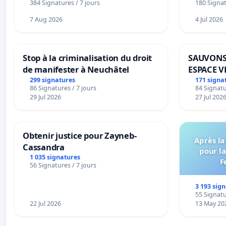
384 Signatures / 7 jours
180 Signat
7 Aug 2026
4 Jul 2026
Stop à la criminalisation du droit
SAUVONS
de manifester à Neuchâtel
ESPACE V
BOUGERI
299 signatures
171 signa
86 Signatures / 7 jours
84 Signatu
29 Jul 2026
27 Jul 202
Obtenir justice pour Zayneb-
Après la
Cassandra
pour la
1 035 signatures
F
56 Signatures / 7 jours
3 193 sig
55 Signatu
22 Jul 2026
13 May 20