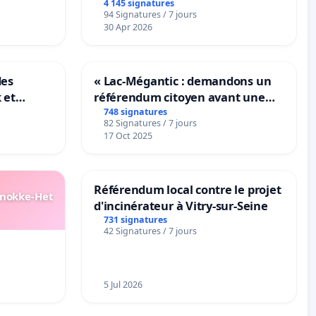
4 145 signatures
94 Signatures / 7 jours
30 Apr 2026
des
« Lac-Mégantic : demandons un
 et
référendum citoyen avant une
-
transformation irréversible de
748 signatures
82 Signatures / 7 jours
notre territoire »
17 Oct 2025
Référendum local contre le projet
Knokke-Het
d'incinérateur à Vitry-sur-Seine
731 signatures
42 Signatures / 7 jours
5 Jul 2026