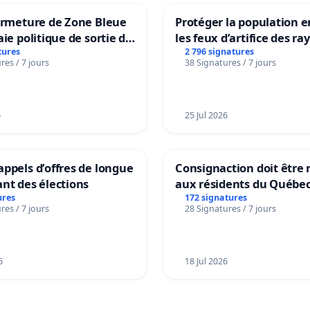
ermeture de Zone Bleue
Protéger la population e
aie politique de sortie de
les feux d’artifice des ra
dance
tures
2 796 signatures
res / 7 jours
38 Signatures / 7 jours
6
25 Jul 2026
ppels d’offres de longue
Consignaction doit être 
nt des élections
aux résidents du Québe
ures
172 signatures
res / 7 jours
28 Signatures / 7 jours
6
18 Jul 2026