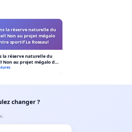
s la réserve naturelle du
el! Non au projet mégalo
ntre sportif Le Roseau!
 la réserve naturelle du
! Non au projet mégalo du
rtif Le Roseau!
atures
ulez changer ?
n.