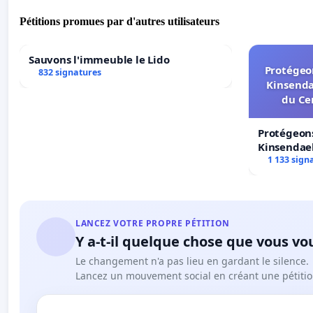
Pétitions promues par d'autres utilisateurs
Sauvons l'immeuble le Lido
Protégeon
832 signatures
Kinsenda
du Ce
Protégeons
Kinsendael
Centre spo
1 133 sign
LANCEZ VOTRE PROPRE PÉTITION
Y a-t-il quelque chose que vous vo
Le changement n'a pas lieu en gardant le silence.
Lancez un mouvement social en créant une pétitio