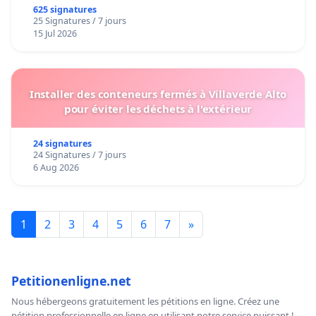
625 signatures
25 Signatures / 7 jours
15 Jul 2026
Installer des conteneurs fermés à Villaverde Alto
pour éviter les déchets à l'extérieur
24 signatures
24 Signatures / 7 jours
6 Aug 2026
1
2
3
4
5
6
7
»
Petitionenligne.net
Nous hébergeons gratuitement les pétitions en ligne. Créez une
pétition professionnelle en ligne en utilisant notre service puissant !