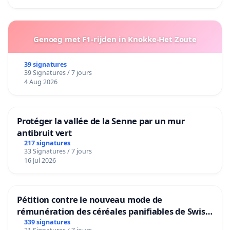
Genoeg met F1-rijden in Knokke-Het Zoute
39 signatures
39 Signatures / 7 jours
4 Aug 2026
Protéger la vallée de la Senne par un mur
antibruit vert
217 signatures
33 Signatures / 7 jours
16 Jul 2026
Pétition contre le nouveau mode de
rémunération des céréales panifiables de Swiss
granum basé sur la teneur en protéines
339 signatures