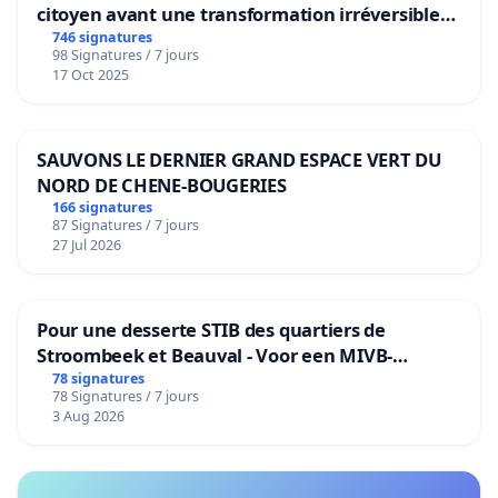
citoyen avant une transformation irréversible
de notre territoire »
746 signatures
98 Signatures / 7 jours
17 Oct 2025
SAUVONS LE DERNIER GRAND ESPACE VERT DU
NORD DE CHENE-BOUGERIES
166 signatures
87 Signatures / 7 jours
27 Jul 2026
Pour une desserte STIB des quartiers de
Stroombeek et Beauval - Voor een MIVB-
bediening van de wijken Strombeek en Het
78 signatures
78 Signatures / 7 jours
Voor
3 Aug 2026