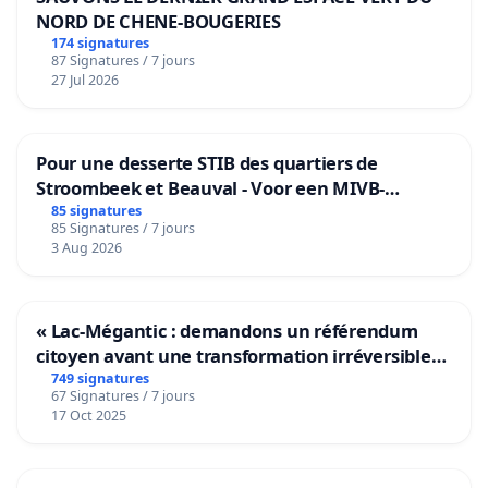
NORD DE CHENE-BOUGERIES
174 signatures
87 Signatures / 7 jours
27 Jul 2026
Pour une desserte STIB des quartiers de
Stroombeek et Beauval - Voor een MIVB-
bediening van de wijken Strombeek en Het
85 signatures
85 Signatures / 7 jours
Voor
3 Aug 2026
« Lac-Mégantic : demandons un référendum
citoyen avant une transformation irréversible
de notre territoire »
749 signatures
67 Signatures / 7 jours
17 Oct 2025