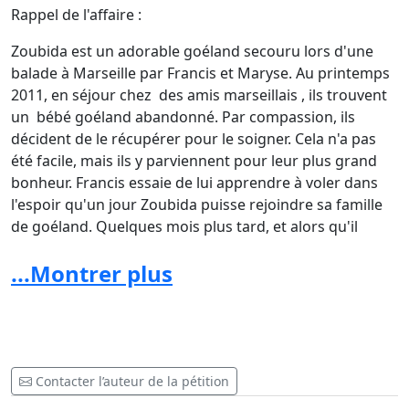
Rappel de l'affaire :
Zoubida est un adorable goéland secouru lors d'une
balade à Marseille par Francis et Maryse. Au printemps
2011, en séjour chez des amis marseillais , ils trouvent
un bébé goéland abandonné. Par compassion, ils
décident de le récupérer pour le soigner. Cela n'a pas
été facile, mais ils y parviennent pour leur plus grand
bonheur. Francis essaie de lui apprendre à voler dans
l'espoir qu'un jour Zoubida puisse rejoindre sa famille
de goéland. Quelques mois plus tard, et alors qu'il
arrive presque à voler, une voiture le percute lui brisant
...Montrer plus
une aile. Francis appelle de suite un vétérinaire qui
accepte de soigner l'oiseau. Zoubida est opéré et une
broche lui est posée. Malheureusement, il ne volera
plus et l'espoir que Francis et Maryse avait de le voir un
jour rejoindre ses congénères s'est effondré. Alors, ils
décident de le laisser vivre auprès d'eux. Pour sa
Contacter l’auteur de la pétition
sécurité ils installent un parc clôturé tout autour de la