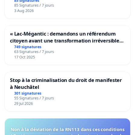
bediening van de wijken Strombeek en Het
85 signatures
85 Signatures / 7 jours
Voor
3 Aug 2026
« Lac-Mégantic : demandons un référendum
citoyen avant une transformation irréversible
de notre territoire »
749 signatures
63 Signatures / 7 jours
17 Oct 2025
Stop à la criminalisation du droit de manifester
à Neuchâtel
301 signatures
55 Signatures / 7 jours
29 Jul 2026
Non à la déviation de la RN113 dans ces conditions