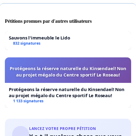
tout pour son bien-être.
Aujourd'hui dit Francis :" on veut nous enlever Zoubida,
Pétitions promues par d'autres utilisateurs
pour l'euthanasier ou la placer dans un centre".
Mais nous sommes prêts à aller jusqu'au bout pour
Sauvons l'immeuble le Lido
sauver notre compagne Zoubida.
832 signatures
ZOUBIDA c'est son nom et croyez qu'elle y est réceptive
!
Protégeons la réserve naturelle du Kinsendael! Non
au projet mégalo du Centre sportif Le Roseau!
Le 08 décembre 2015, date de la prochaine audience en
correctionnel Maryse et Francis vont continuer leur
Protégeons la réserve naturelle du Kinsendael! Non
combat pour sauver Zoubida.
au projet mégalo du Centre sportif Le Roseau!
1 133 signatures
D'ailleurs ils se sont engagés tous les deux à passer le
certificat de capacité qui leur est demandé.
Soutenons et sauvons ZOUBIDA ! Signons pour qu'elle
reste avec ses sauveteurs Maryse et Francis !
LANCEZ VOTRE PROPRE PÉTITION