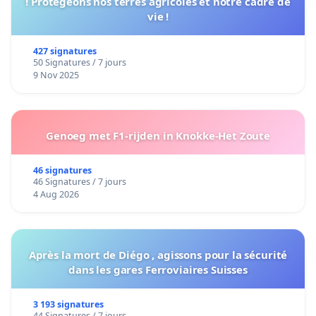
! Protégeons nos terres agricoles et notre cadre de
vie !
427 signatures
50 Signatures / 7 jours
9 Nov 2025
Genoeg met F1-rijden in Knokke-Het Zoute
46 signatures
46 Signatures / 7 jours
4 Aug 2026
Après la mort de Diégo , agissons pour la sécurité
dans les gares Ferroviaires Suisses
3 193 signatures
44 Signatures / 7 jours