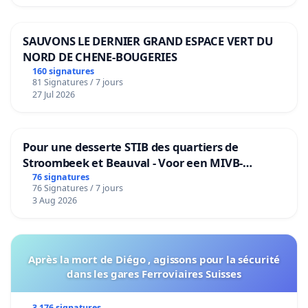
SAUVONS LE DERNIER GRAND ESPACE VERT DU
NORD DE CHENE-BOUGERIES
160 signatures
81 Signatures / 7 jours
27 Jul 2026
Pour une desserte STIB des quartiers de
Stroombeek et Beauval - Voor een MIVB-
bediening van de wijken Strombeek en Het
76 signatures
76 Signatures / 7 jours
Voor
3 Aug 2026
Après la mort de Diégo , agissons pour la sécurité
dans les gares Ferroviaires Suisses
3 176 signatures