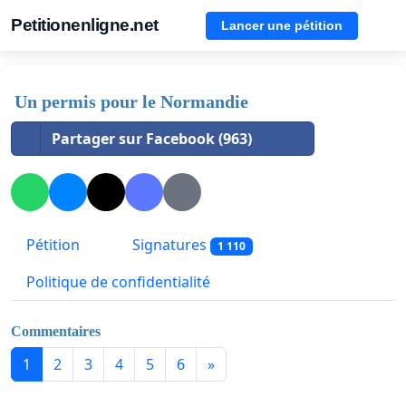
Petitionenligne.net
Lancer une pétition
Un permis pour le Normandie
Partager sur Facebook (963)
Pétition
Signatures
1 110
Politique de confidentialité
Commentaires
1
2
3
4
5
6
»