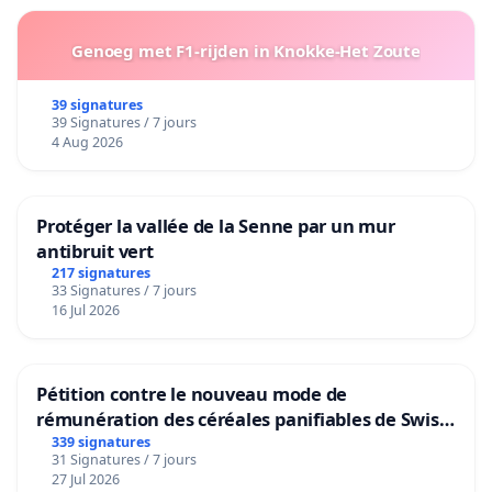
Genoeg met F1-rijden in Knokke-Het Zoute
39 signatures
39 Signatures / 7 jours
4 Aug 2026
Protéger la vallée de la Senne par un mur
antibruit vert
217 signatures
33 Signatures / 7 jours
16 Jul 2026
Pétition contre le nouveau mode de
rémunération des céréales panifiables de Swiss
granum basé sur la teneur en protéines
339 signatures
31 Signatures / 7 jours
27 Jul 2026