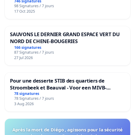
de notre territoire »
746 signatures
98 Signatures / 7 jours
17 Oct 2025
SAUVONS LE DERNIER GRAND ESPACE VERT DU
NORD DE CHENE-BOUGERIES
166 signatures
87 Signatures / 7 jours
27 Jul 2026
Pour une desserte STIB des quartiers de
Stroombeek et Beauval - Voor een MIVB-
bediening van de wijken Strombeek en Het
78 signatures
78 Signatures / 7 jours
Voor
3 Aug 2026
Après la mort de Diégo , agissons pour la sécurité