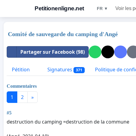
Petitionenligne.net
Voir les p
FR ▼
Comité de sauvegarde du camping d'Angé
Partager sur Facebook (98)
Pétition
Signatures
Politique de confi
371
Commentaires
1
2
»
#5
destruction du camping =destruction de la commune