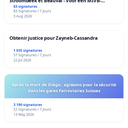
Stroombeek et Beauval - Voor een MIVB-
bediening van de wijken Strombeek en Het
83 signatures
83 Signatures / 7 jours
Voor
3 Aug 2026
Obtenir justice pour Zayneb-Cassandra
1 035 signatures
57 Signatures / 7 jours
22 Jul 2026
Après la mort de Diégo , agissons pour la sécurité
dans les gares Ferroviaires Suisses
3 190 signatures
52 Signatures / 7 jours
13 May 2026