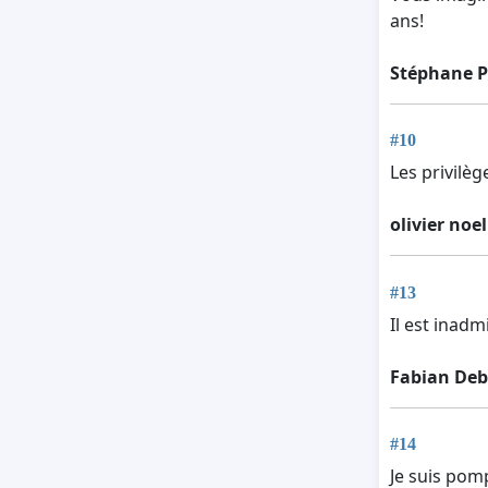
ans!
Stéphane P
#10
Les privilèg
olivier noel
#13
Il est inadm
Fabian De
#14
Je suis pom