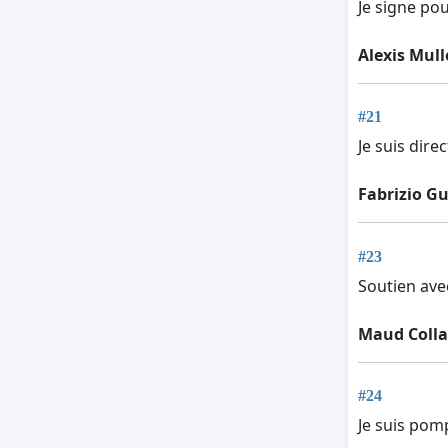
Je signe po
Alexis Mull
#21
Je suis dir
Fabrizio G
#23
Soutien ave
Maud Colla
#24
Je suis pomp