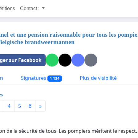
étitions
Contact :
nel et une pension raisonnable pour tous les pompier
 Belgische brandweermannen
ger sur Facebook
on
Signatures
Plus de visibilité
1 134
es
4
5
6
»
ion de la sécurité de tous. Les pompiers méritent le respect. 