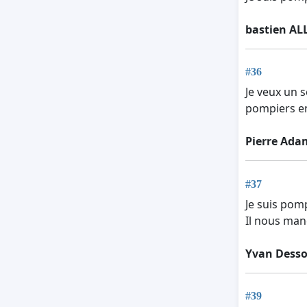
bastien AL
#36
Je veux un s
pompiers en
Pierre Ada
#37
Je suis pomp
Il nous man
Yvan Desso
#39