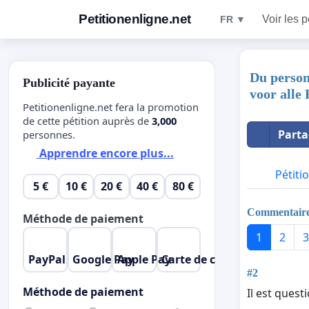
Petitionenligne.net
Voir les p
FR ▼
Du person
Publicité payante
voor alle
Petitionenligne.net fera la promotion
de cette pétition auprès de
3,000
Parta
personnes.
Apprendre encore plus...
Pétiti
5 €
10 €
20 €
40 €
80 €
Commentair
Méthode de paiement
1
2
3
PayPal
Google Pay
Apple Pay
Carte de crédit
#2
Méthode de paiement
Il est quest