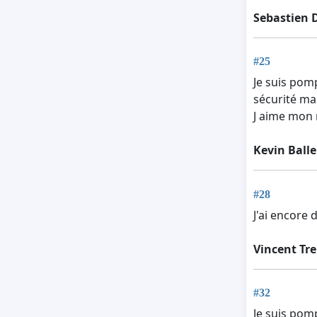
Sebastien 
#25
Je suis pom
sécurité ma
J aime mon m
Kevin Ball
#28
J'ai encore
Vincent Tr
#32
Je suis pomp