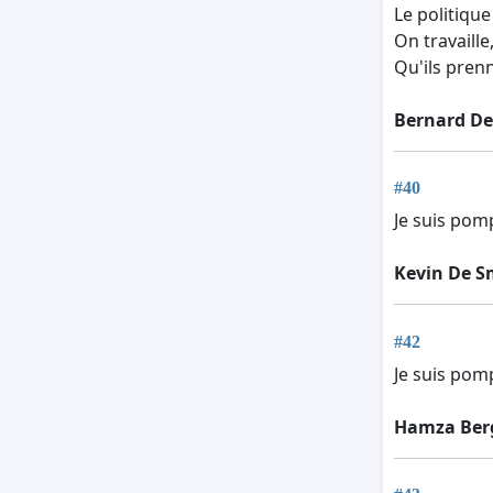
Le politique 
On travaille,
Qu'ils prenn
Bernard D
#40
Je suis pom
Kevin De S
#42
Je suis pom
Hamza Ber