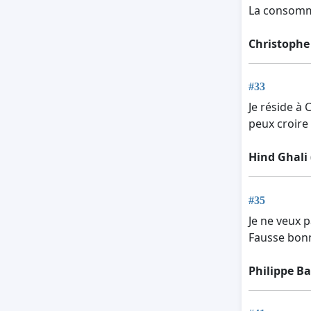
La consommat
Christophe
#33
Je réside à 
peux croire
Hind Ghali
#35
Je ne veux 
Fausse bonn
Philippe B