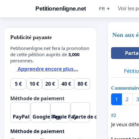
Petitionenligne.net
Voir les p
FR ▼
Non aux é
Publicité payante
Petitionenligne.net fera la promotion
Parta
de cette pétition auprès de
3,000
personnes.
Apprendre encore plus...
Pétiti
5 €
10 €
20 €
40 €
80 €
Commentair
Méthode de paiement
1
2
3
#2
PayPal
Google Pay
Apple Pay
Carte de crédit
Je veux déf
Méthode de paiement