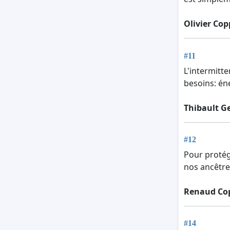
Olivier Cop
#11
L'intermitte
besoins: én
Thibault G
#12
Pour protég
nos ancêtre
Renaud Co
#14