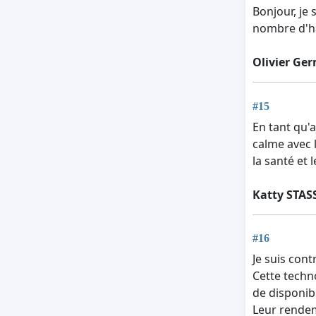
Bonjour, je
nombre d'ha
Olivier Ge
#15
En tant qu'
calme avec 
la santé et
Katty STAS
#16
Je suis con
Cette techn
de disponibi
Leur rendem