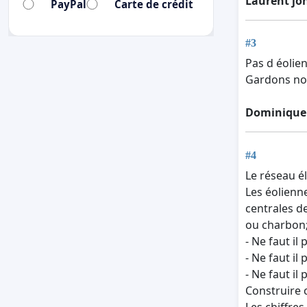
Laurent jo
PayPal
Carte de crédit
#3
Pas d éolien
Gardons nos
Dominique
#4
Le réseau é
Les éolienn
centrales de
ou charbon;
- Ne faut il
- Ne faut i
- Ne faut i
Construire 
Les chiffre