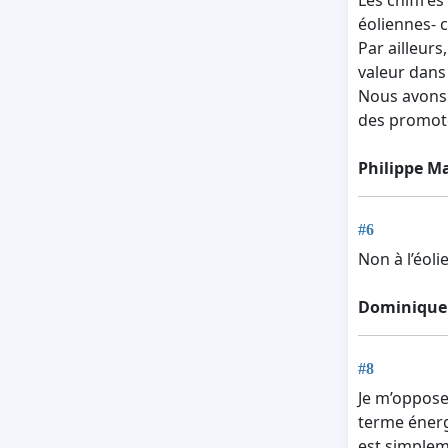
éoliennes- c
Par ailleurs
valeur dans
Nous avons t
des promoteu
Philippe M
#6
Non à l’éoli
Dominique
#8
Je m’oppose
terme énerg
est simpleme