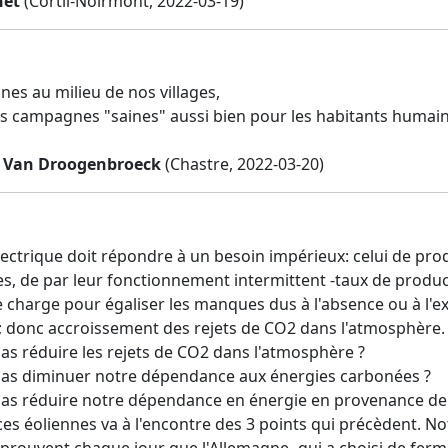
net
(Cortil-Noirmont, 2022-03-19)
nes au milieu de nos villages,
 campagnes "saines" aussi bien pour les habitants humains
 Van Droogenbroeck
(Chastre, 2022-03-20)
lectrique doit répondre à un besoin impérieux: celui de pr
es, de par leur fonctionnement intermittent -taux de produc
 charge pour égaliser les manques dus à l'absence ou à l'ex
 donc accroissement des rejets de CO2 dans l'atmosphère.
 pas réduire les rejets de CO2 dans l'atmosphère ?
l pas diminuer notre dépendance aux énergies carbonées ?
l pas réduire notre dépendance en énergie en provenance de 
ces éoliennes va à l'encontre des 3 points qui précèdent. N
s prouvent chaque jour que l'Allemagne -qui a choisi de ferm