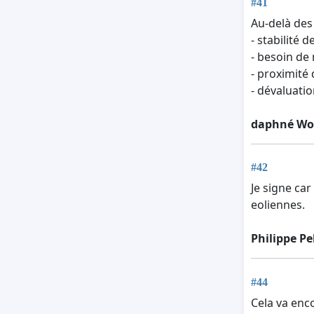
#41
Au-delà des
- stabilité d
- besoin de
- proximité
- dévaluati
daphné Wo
#42
Je signe car
eoliennes.
Philippe Pe
#44
Cela va enc