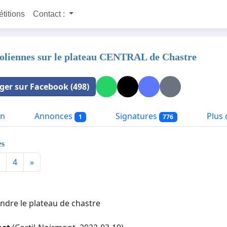
étitions
Contact :
oliennes sur le plateau CENTRAL de Chastre
ger sur Facebook (498)
on
Annonces
Signatures
Plus d
1
776
es
4
»
endre le plateau de chastre