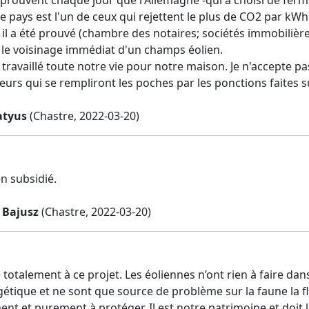
e pays est l'un de ceux qui rejettent le plus de CO2 par kWh
, il a été prouvé (chambre des notaires; sociétés immobilièr
 le voisinage immédiat d'un champs éolien.
ravaillé toute notre vie pour notre maison. Je n'accepte pas
rs qui se rempliront les poches par les ponctions faites sur 
atyus
(Chastre, 2022-03-20)
en subsidié.
 Bajusz
(Chastre, 2022-03-20)
 totalement à ce projet. Les éoliennes n’ont rien à faire d
étique et ne sont que source de problème sur la faune la flo
nt et purement à protéger. Il est notre patrimoine et doit l