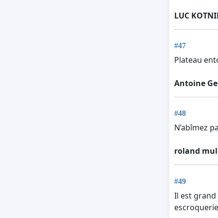
LUC KOTNI
#47
Plateau ento
Antoine Ge
#48
N’abîmez pa
roland mul
#49
Il est gran
escroquerie