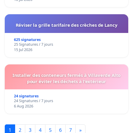
Réviser la grille tarifaire des crèches de Lancy
625 signatures
25 Signatures / 7 jours
15 Jul 2026
Installer des conteneurs fermés à Villaverde Alto
pour éviter les déchets à l'extérieur
24 signatures
24 Signatures / 7 jours
6 Aug 2026
1
2
3
4
5
6
7
»