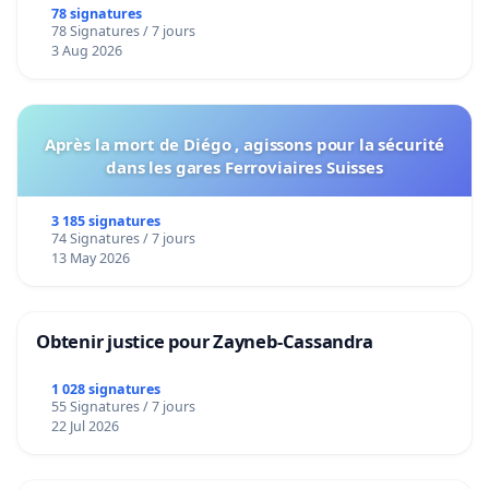
bediening van de wijken Strombeek en Het
78 signatures
78 Signatures / 7 jours
Voor
3 Aug 2026
Après la mort de Diégo , agissons pour la sécurité
dans les gares Ferroviaires Suisses
3 185 signatures
74 Signatures / 7 jours
13 May 2026
Obtenir justice pour Zayneb-Cassandra
1 028 signatures
55 Signatures / 7 jours
22 Jul 2026