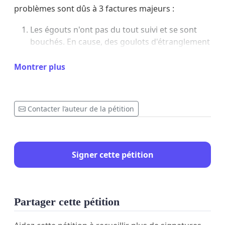
problèmes sont dûs à 3 factures majeurs :
Les égouts n'ont pas du tout suivi et se sont
bouchés. En cause, des goulots d'étranglement
entre la rue d'Argenton / la rue de la chapelle et
la rue de Boignée. Une analyse appronfondie et
Montrer plus
des modifications de l'égouttage sont
indispensables afin de ne plus connaitre ces
soucis.
Contacter l’auteur de la pétition
Des coulées de boues incroyables venues des
champs situées Rue du chêne qui même quand
les pluies sont faibles ont tendance à inonder
de terre les filets d'eau
Signer cette pétition
La station d'épuration a fermé et l'eau a rempli
nos rues et nos maisons.
Des actions de nos autorités locales sont
Partager cette pétition
indispensables !