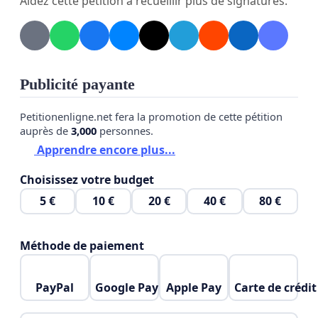
Aidez cette pétition à recueillir plus de signatures.
Je vous invite à signer cette pétition, la partager sur
vos réseaux et qu'elle récolte un maximum de
signature pour la remettre à notre Bourgmestre.
Mobilisons-nous pour sauver Wanfercée-Baulet !
Publicité payante
Merci à tous. Thomas DI FELICE
Petitionenligne.net fera la promotion de cette pétition
auprès de
3,000
personnes.
Apprendre encore plus...
Choisissez votre budget
5 €
10 €
20 €
40 €
80 €
Méthode de paiement
PayPal
Google Pay
Apple Pay
Carte de crédit