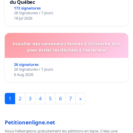
du Québec
172 signatures
28 Signatures / 7 jours
18 Jul 2026
Installer des conteneurs fermés à Villaverde Alto
pour éviter les déchets à l'extérieur
26 signatures
26 Signatures / 7 jours
6 Aug 2026
1
2
3
4
5
6
7
»
Petitionenligne.net
Nous hébergeons gratuitement les pétitions en ligne. Créez une