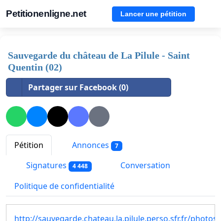
Petitionenligne.net
Lancer une pétition
Sauvegarde du château de La Pilule - Saint
Quentin (02)
Partager sur Facebook (0)
Pétition
Annonces
7
Signatures
Conversation
4 448
Politique de confidentialité
http://sauvegarde.chateau.la.pilule.perso.sfr.fr/photos/