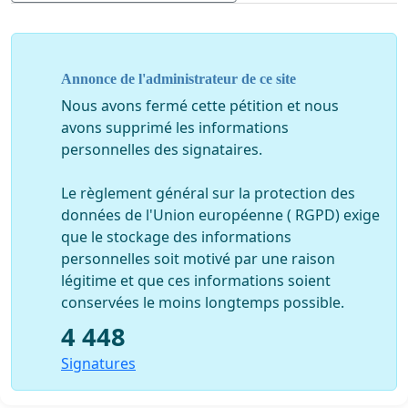
par un investisseur ou particulier féru d'art, un relais et
châteaux, centre de remise en forme pour grands
sportifs, un magnifique centre culturel ou un splendide
Annonce de l'administrateur de ce site
musée régional...).
Nous avons fermé cette pétition et nous
avons supprimé les informations
C'est donc un réel cri du cœur ; il faut sauver ce
personnelles des signataires.
patrimoine partie intégrante de notre histoire.
Le règlement général sur la protection des
L'association de sauvegarde du Château de La Pilule
données de l'Union européenne ( RGPD) exige
regroupe historiens, adeptes du patrimoine, passionés
que le stockage des informations
et "acteurs" dans le domaine de l'architecture et de l'art.
personnelles soit motivé par une raison
L'association VMF patrimoine ( Vieilles Maisons
légitime et que ces informations soient
Françaises ) nous soutient.
conservées le moins longtemps possible.
4 448
Dites NON à la démolition de ce merveilleux Château
Signatures
de La Pilule !