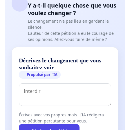
http://sauvegarde.chateau.la.pilule.perso.sfr.fr/photos/
Y a-t-il quelque chose que vous
voulez changer ?
Le changement n'a pas lieu en gardant le
http://sauvegarde.chateau.la.pilule.perso.sfr.fr/photos
silence.
L'auteur de cette pétition a eu le courage de
ses opinions. Allez-vous faire de même ?
Décrivez le changement que vous
souhaitez voir
Propulsé par l’IA
Écrivez avec vos propres mots. L’IA rédigera
une pétition percutante pour vous.