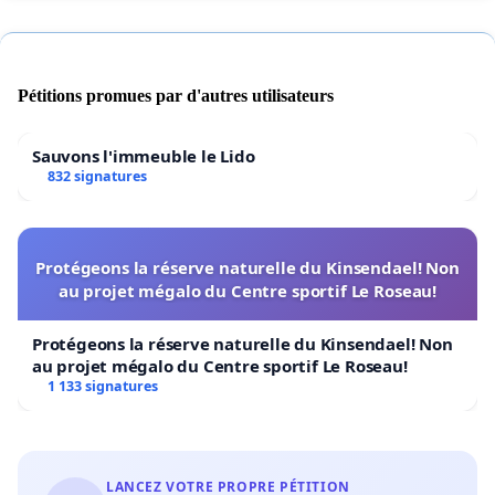
Le site :
http://sauvegarde.chateau.la.pilule.perso.sfr.fr/
Pétitions promues par d'autres utilisateurs
Facebook
:
https://www.facebook.com/pages/Sauvegarde-du-
ch%C3%A2teau-de-la-pilule-Saint-Quentin-
Sauvons l'immeuble le Lido
832 signatures
02/134436806725481
Facebook Anglais
:
https://www.facebook.com/pages/Save-the-chateau-
Protégeons la réserve naturelle du Kinsendael! Non
de-la-pilule/599795876712425
au projet mégalo du Centre sportif Le Roseau!
Protégeons la réserve naturelle du Kinsendael! Non
Fiche résumé
au projet mégalo du Centre sportif Le Roseau!
1 133 signatures
:
http://sauvegarde.chateau.la.pilule.perso.sfr.fr/docume
LANCEZ VOTRE PROPRE PÉTITION