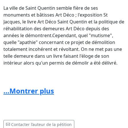
La ville de Saint Quentin semble fière de ses
monuments et bâtisses Art Déco ; l'exposition St
Jacques, le livre Art Déco Saint Quentin et la politique de
réhabilitation des demeures Art Déco depuis des
années le démontrent.Cependant, quel "mutisme",
quelle "apathie" concernant ce projet de démolition
totalement incohérent et révoltant. On ne met pas une
telle demeure dans un livre faisant l'éloge de son
intérieur alors qu'un permis de démolir a été délivré.
Saint Quentin, Ville d'Art et d'Histoire, ce label
semblerait bien fade si cette démolition devait avoir lieu
...Montrer plus
!
l'ABF de région n'a pas été consulté puisque la maison
n'est pas inscrite aux monuments historiques.
Contacter l’auteur de la pétition
Nous espérons qu'une autre solution se dessine (rachat