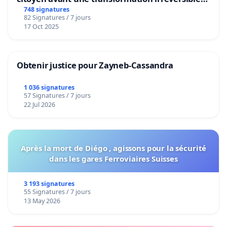
de notre territoire »
748 signatures
82 Signatures / 7 jours
17 Oct 2025
Obtenir justice pour Zayneb-Cassandra
1 036 signatures
57 Signatures / 7 jours
22 Jul 2026
Après la mort de Diégo , agissons pour la sécurité
dans les gares Ferroviaires Suisses
3 193 signatures
55 Signatures / 7 jours
13 May 2026