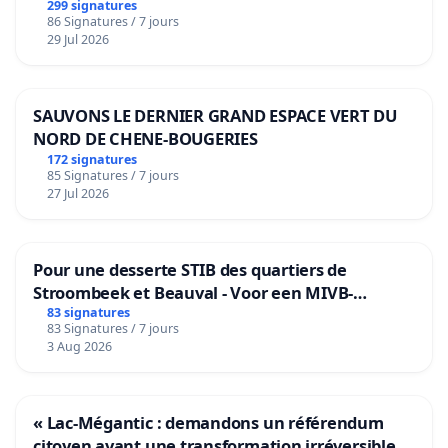
299 signatures
86 Signatures / 7 jours
29 Jul 2026
SAUVONS LE DERNIER GRAND ESPACE VERT DU
NORD DE CHENE-BOUGERIES
172 signatures
85 Signatures / 7 jours
27 Jul 2026
Pour une desserte STIB des quartiers de
Stroombeek et Beauval - Voor een MIVB-
bediening van de wijken Strombeek en Het
83 signatures
83 Signatures / 7 jours
Voor
3 Aug 2026
« Lac-Mégantic : demandons un référendum
citoyen avant une transformation irréversible