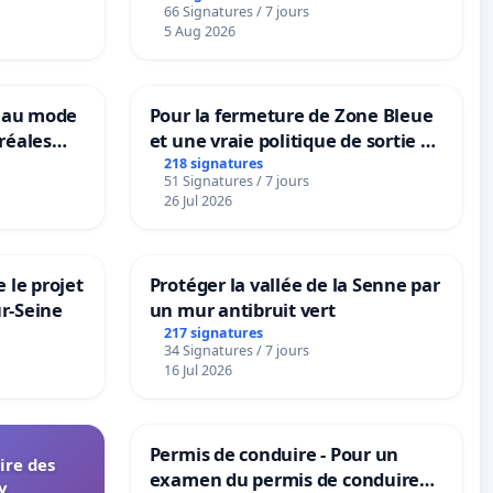
66 Signatures / 7 jours
5 Aug 2026
veau mode
Pour la fermeture de Zone Bleue
réales
et une vraie politique de sortie de
ranum basé
la dépendance
218 signatures
51 Signatures / 7 jours
nes
26 Jul 2026
 le projet
Protéger la vallée de la Senne par
ur-Seine
un mur antibruit vert
217 signatures
34 Signatures / 7 jours
16 Jul 2026
Permis de conduire - Pour un
aire des
examen du permis de conduire
y