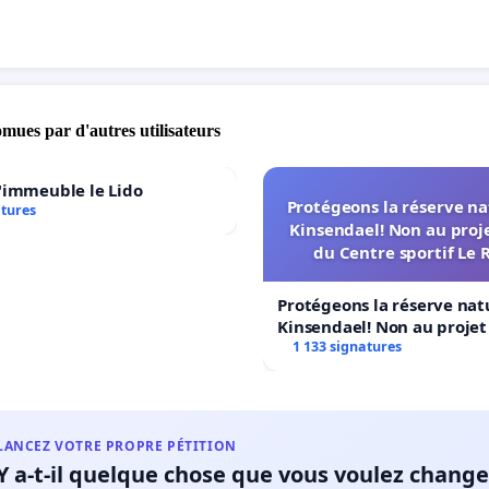
’agenda annoncé dans le plan directeur des écoles
nt cette pétition, vous soutenez :
omues par d'autres utilisateurs
urt terme : le maintien des classes actuelles à l’école de
zette
'immeuble le Lido
yen terme : la sauvegarde des écoles de proximité de
Protégeons la réserve na
atures
ille de Sierre.
Kinsendael! Non au proj
du Centre sportif Le 
Protégeons la réserve nat
rsonne, indépendamment de son âge, de son titre de
Kinsendael! Non au proje
e sa nationalité et de son lieu de domicile, peut signer la
Centre sportif Le Roseau!
1 133 signatures
 Date butoir : 2 février 2022.
LANCEZ VOTRE PROPRE PÉTITION
s d’infos :
Y a-t-il quelque chose que vous voulez change
z-nous :
ecolessierre@ikmail.com