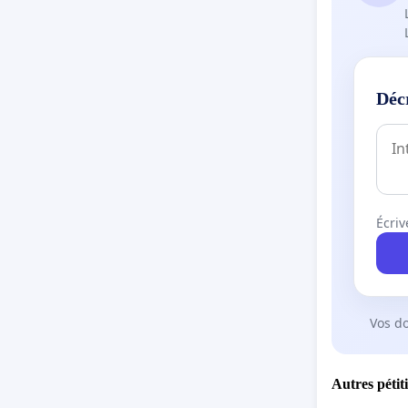
Pétition
vous sou
outils.
Déc
Plan dir
https://
Écriv
Vos d
Autres pétit