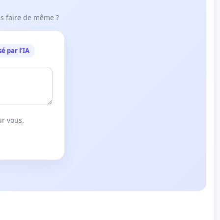
ous faire de même ?
é par l’IA
lan_dir_ecoles_A4_oblong_web.pdf
ur vous.