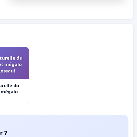
turelle du
et mégalo
Roseau!
urelle du
t mégalo du
r ?