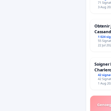
71 Signat
bedieni
3 Aug 20
Strombe
Obtenir 
Cassand
1 024 si
55 Signat
22 Jul 20
Soigner 
Charlero
42 signa
42 Signat
1 Aug 20
Genoeg 