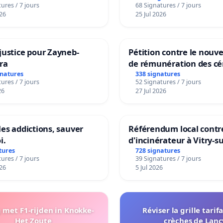
ures / 7 jours
68 Signatures / 7 jours
ng van de wijken
26
25 Jul 2026
ek en Het Voor
justice pour Zayneb-
Pétition contre le nou
ra
de rémunération des cé
panifiables de Swiss g
gnatures
338 signatures
ures / 7 jours
52 Signatures / 7 jours
sur la teneur en protéi
26
27 Jul 2026
les addictions, sauver
Référendum local contre
i.
d'incinérateur à Vitry-s
tures
728 signatures
ures / 7 jours
39 Signatures / 7 jours
26
5 Jul 2026
met F1-rijden in Knokke-
Réviser la grille tarif
Het Zoute
crèches de Lanc