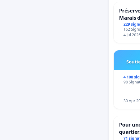
Préserve
Marais 
229 sign
162 Signa
4 Jul 202
Soutie
4 108 si
98 Signat
30 Apr 2
Pour une
quartier
Beauval 
71 signa