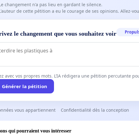
Le changement n'a pas lieu en gardant le silence.
L'auteur de cette pétition a eu le courage de ses opinions. Allez-v
 sur papier et affiche aussi disponible
sur demande si
haitez en imprimer pour promouvoir la pétition par ces
Propuls
rivez le changement que vous souhaitez voir
ecteur
:
www.sierre.ch/data/documents/officielle/strategies/VDS_p
ez avec vos propres mots. L’IA rédigera une pétition percutante po
Générer la pétition
onnées vous appartiennent
Confidentialité dès la conception
ions qui pourraient vous intéresser