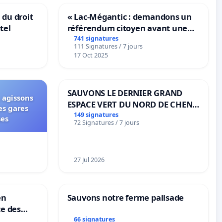
 du droit
« Lac-Mégantic : demandons un
tel
référendum citoyen avant une
transformation irréversible de
741 signatures
111 Signatures / 7 jours
notre territoire »
17 Oct 2025
SAUVONS LE DERNIER GRAND
 agissons
ESPACE VERT DU NORD DE CHENE-
es gares
BOUGERIES
149 signatures
ses
72 Signatures / 7 jours
27 Jul 2026
en
Sauvons notre ferme pallsade
ce des
66 signatures