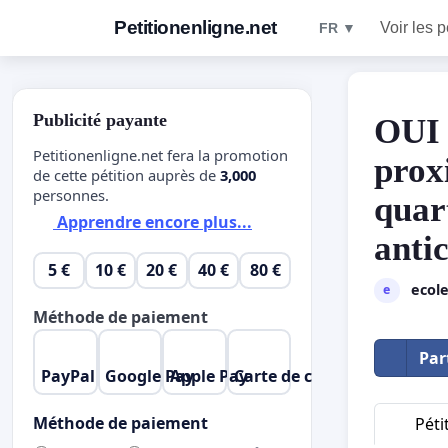
Petitionenligne.net
Voir les p
FR ▼
Publicité payante
OUI 
Petitionenligne.net fera la promotion
prox
de cette pétition auprès de
3,000
personnes.
quar
Apprendre encore plus...
antic
5 €
10 €
20 €
40 €
80 €
ecol
e
Méthode de paiement
Par
PayPal
Google Pay
Apple Pay
Carte de crédit
Méthode de paiement
Péti