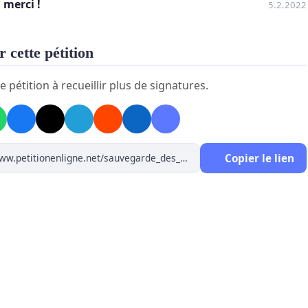
 commerce de Sierre, bâtiment Gorki de Goubing),
 merci !
5.2.2022
ttente du regroupement à Borzuat dès la fin des travaux
n 2026.
 cette pétition
e pétition à recueillir plus de signatures.
uhaitons :
erver l’école de Planzette comme entité de quartier
rant tous les niveaux primaires jusqu’en 2026
verture d’un débat public et politique autour du plan
Copier le lien
cteur et du projet de deux grands pôles scolaires
us opposons :
émantèlement anticipé de l’école de Planzette dès la
rée 2022
 mise en œuvre anticipée et masquée du projet de
eture de notre école de quartier, sans respect