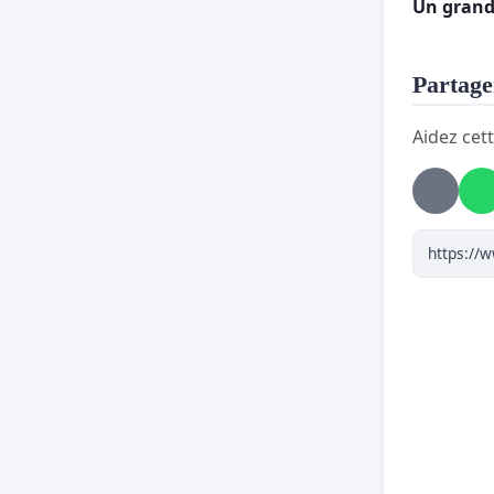
école de
Un grand
dans l’a
prévue e
Partager
Aidez cett
Nous so
cons
couv
l’ou
dire
Nous no
au d
rent
à la
ferm