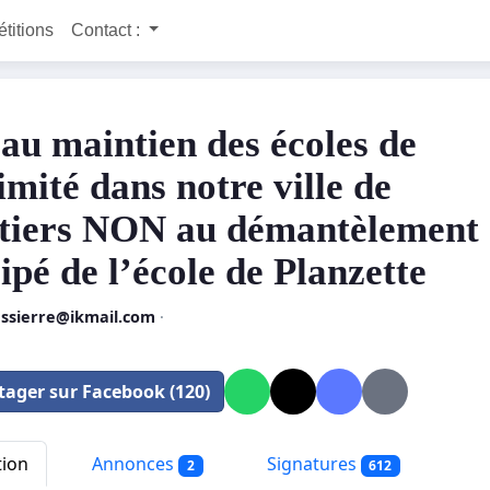
étitions
Contact :
au maintien des écoles de
imité dans notre ville de
tiers NON au démantèlement
ipé de l’école de Planzette
essierre@ikmail.com
·
tager sur Facebook (120)
tion
Annonces
Signatures
2
612