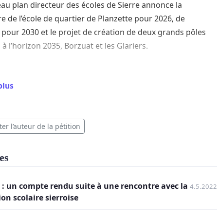
au plan directeur des écoles de Sierre annonce la
e de l’école de quartier de Planzette pour 2026, de
 pour 2030 et le projet de création de deux grands pôles
 à l’horizon 2035, Borzuat et les Glariers.
plus
ement, il a été annoncé aux Conseillers Généraux que dès
ée scolaire 2022, dans le contexte des travaux de
on prévus à Borzuat et justifiant le déplacement
er l’auteur de la pétition
re des élèves de ce centre, les classes de Planzette
 dissoutes.
es
es classes rassemblant des élèves de Planzette et de
 : un compte rendu suite à une rencontre avec la
4.5.2022
seraient formées dès août 2022 et
n scolaire sierroise
ées temporairement sur trois sites (Planzette, ancienne