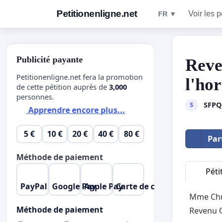
Petitionenligne.net
Voir les p
FR ▼
Publicité payante
Reve
Petitionenligne.net fera la promotion
l'ho
de cette pétition auprès de
3,000
personnes.
SFPQ
S
Apprendre encore plus...
5 €
10 €
20 €
40 €
80 €
Par
Méthode de paiement
Péti
PayPal
Google Pay
Apple Pay
Carte de crédit
Mme Chri
Méthode de paiement
Revenu 