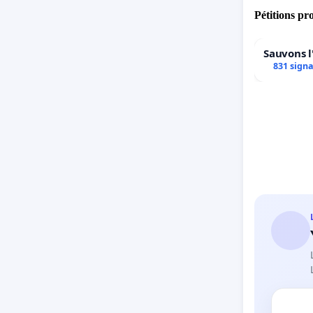
Pétitions pr
Sauvons l
831 sign