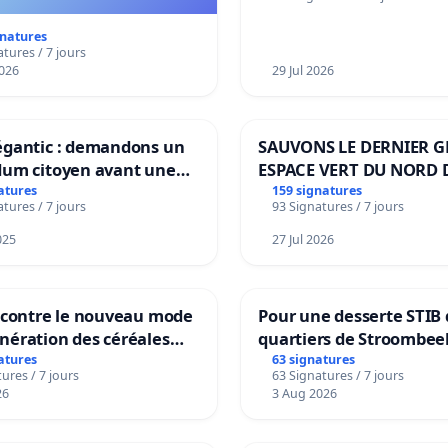
gnatures
tures / 7 jours
026
29 Jul 2026
égantic : demandons un
SAUVONS LE DERNIER 
dum citoyen avant une
ESPACE VERT DU NORD 
mation irréversible de
BOUGERIES
atures
159 signatures
tures / 7 jours
93 Signatures / 7 jours
ritoire »
025
27 Jul 2026
n contre le nouveau mode
Pour une desserte STIB 
nération des céréales
quartiers de Stroombee
les de Swiss granum basé
Beauval - Voor een MIV
atures
63 signatures
ures / 7 jours
63 Signatures / 7 jours
eneur en protéines
bediening van de wijke
26
3 Aug 2026
Strombeek en Het Voor