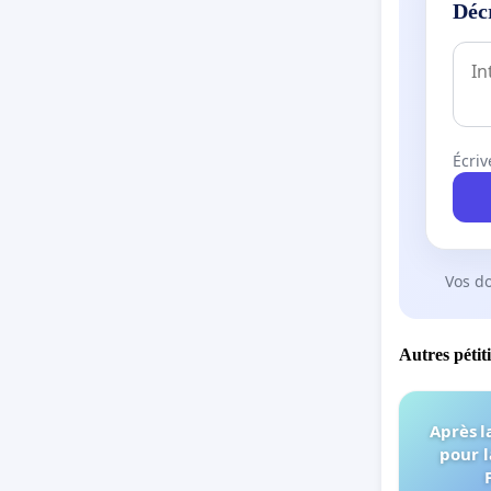
Déc
Écriv
Vos d
Autres pétit
Après l
pour l