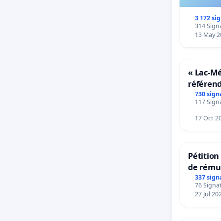
3 172 si
314 Signa
13 May 2
« Lac-M
référen
transfor
730 sign
117 Signa
notre ter
17 Oct 2
Pétitio
de rému
panifiab
337 sign
76 Signat
sur la t
27 Jul 20