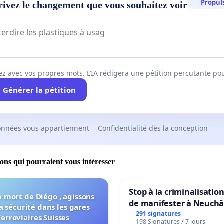
Propuls
rivez le changement que vous souhaitez voir
ez avec vos propres mots. L’IA rédigera une pétition percutante po
Générer la pétition
onnées vous appartiennent
Confidentialité dès la conception
ions qui pourraient vous intéresser
Stop à la criminalisation
a mort de Diégo , agissons
de manifester à Neuchâ
a sécurité dans les gares
291 signatures
Ferroviaires Suisses
198 Signatures / 7 jours