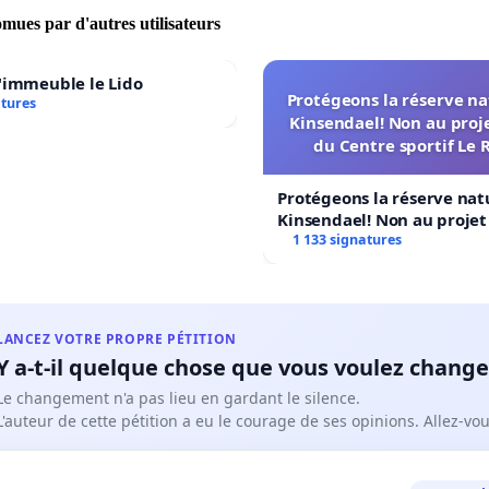
omues par d'autres utilisateurs
'immeuble le Lido
Protégeons la réserve na
atures
Kinsendael! Non au proj
du Centre sportif Le 
Protégeons la réserve nat
Kinsendael! Non au proje
Centre sportif Le Roseau!
1 133 signatures
LANCEZ VOTRE PROPRE PÉTITION
Y a-t-il quelque chose que vous voulez change
Le changement n'a pas lieu en gardant le silence.
L'auteur de cette pétition a eu le courage de ses opinions. Allez-v