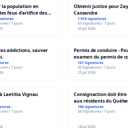
 la population en
Obtenir justice pour Za
les feux d’artifice des
Cassandra
gnatures
1 019 signatures
ures / 7 jours
63 Signatures / 7 jours
26
22 Jul 2026
les addictions, sauver
Permis de conduire - Po
i.
examen du permis de c
accessible dans plusieu
tures
167 signatures
ures / 7 jours
42 Signatures / 7 jours
à Bruxelles
26
25 Jul 2026
à Laetitia Vignau
Consignaction doit être
aux résidents du Québe
atures
166 signatures
ures / 7 jours
28 Signatures / 7 jours
26
18 Jul 2026