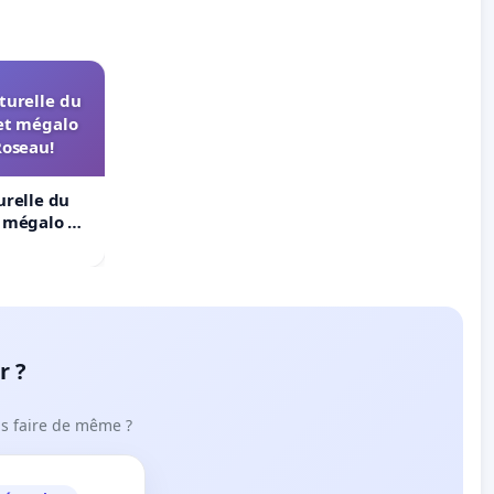
turelle du
et mégalo
Roseau!
urelle du
t mégalo du
r ?
ous faire de même ?