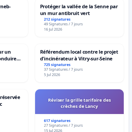
yneb-
Protéger la vallée de la Senne par
un mur antibruit vert
212 signatures
49 Signatures / 7 jours
16 Jul 2026
ur un
Référendum local contre le projet
onduire
d'incinérateur à Vitry-sur-Seine
rs langues
725 signatures
37 Signatures / 7 jours
5 Jul 2026
 réservée
Réviser la grille tarifaire des
c
crèches de Lancy
617 signatures
27 Signatures / 7 jours
15 Jul 2026