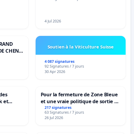
4 Jul 2026
GRAND
Soutien à la Viticulture Suisse
DE CHENE-
4 087 signatures
92 Signatures / 7 jours
30 Apr 2026
des
Pour la fermeture de Zone Bleue
k et
et une vraie politique de sortie de
B-
la dépendance
217 signatures
63 Signatures / 7 jours
n
26 Jul 2026