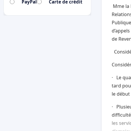
PayPal
Carte de crédit
Mme la P
Relation
Publique
d’appels
de Reven
Considé
Considér
· Le qua
tard pou
le début
· Plusie
difficult
les serv