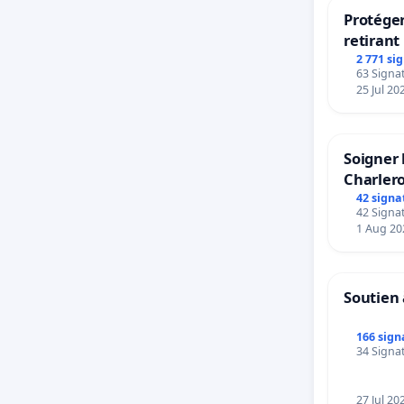
Protéger
retirant 
rayons
2 771 si
63 Signat
25 Jul 20
Soigner 
Charlero
42 signa
42 Signat
1 Aug 20
Soutien 
166 sign
34 Signat
27 Jul 20