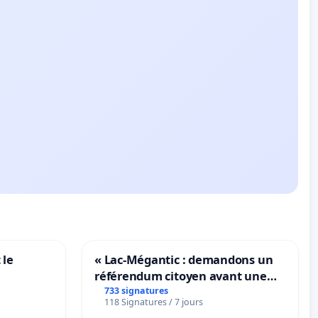
 le
« Lac-Mégantic : demandons un
référendum citoyen avant une
transformation irréversible de
733 signatures
118 Signatures / 7 jours
notre territoire »