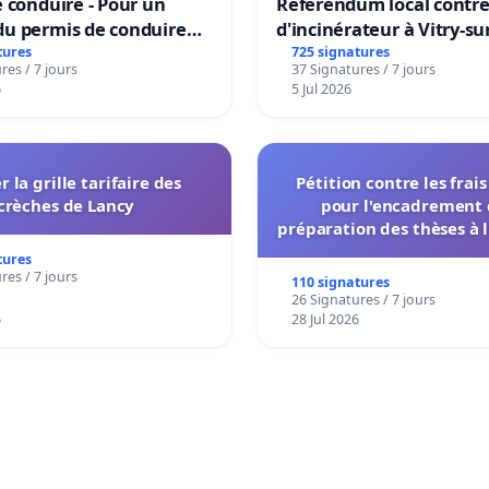
 conduire - Pour un
Référendum local contre 
u permis de conduire
d'incinérateur à Vitry-su
e dans plusieurs langues
tures
725 signatures
res / 7 jours
37 Signatures / 7 jours
es
6
5 Jul 2026
r la grille tarifaire des
Pétition contre les frai
crèches de Lancy
pour l'encadrement 
préparation des thèses à l
de l'administration et des
tures
décisionnelles de l'
res / 7 jours
110 signatures
26 Signatures / 7 jours
6
28 Jul 2026