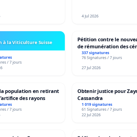
6
4 Jul 2026
Pétition contre le nouv
 à la Viticulture Suisse
de rémunération des cér
panifiables de Swiss gr
337 signatures
natures
76 Signatures / 7 jours
sur la teneur en protéin
res / 7 jours
26
27 Jul 2026
la population en retirant
Obtenir justice pour Zay
’artifice des rayons
Cassandra
natures
1 019 signatures
res / 7 jours
61 Signatures / 7 jours
6
22 Jul 2026