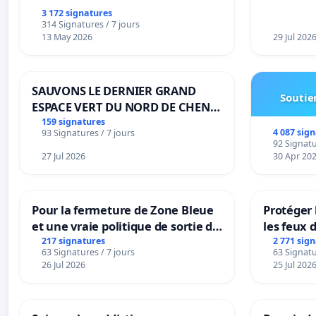
3 172 signatures
314 Signatures / 7 jours
13 May 2026
29 Jul 202
SAUVONS LE DERNIER GRAND
Soutien
ESPACE VERT DU NORD DE CHENE-
BOUGERIES
159 signatures
4 087 sig
93 Signatures / 7 jours
92 Signatu
27 Jul 2026
30 Apr 20
Pour la fermeture de Zone Bleue
Protéger 
et une vraie politique de sortie de
les feux d
la dépendance
217 signatures
2 771 sig
63 Signatures / 7 jours
63 Signatu
26 Jul 2026
25 Jul 202