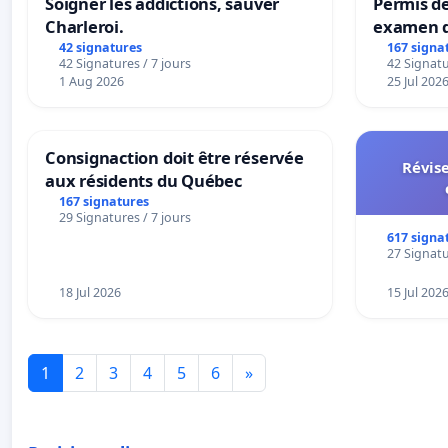
Soigner les addictions, sauver
Permis de
Charleroi.
examen d
accessibl
42 signatures
167 signa
42 Signatures / 7 jours
42 Signatu
à Bruxell
1 Aug 2026
25 Jul 202
Consignaction doit être réservée
Révise
aux résidents du Québec
167 signatures
29 Signatures / 7 jours
617 signa
27 Signatu
18 Jul 2026
15 Jul 202
1
2
3
4
5
6
»