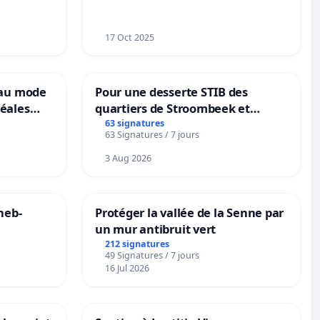
17 Oct 2025
eau mode
Pour une desserte STIB des
éales
quartiers de Stroombeek et
anum basé
Beauval - Voor een MIVB-
63 signatures
63 Signatures / 7 jours
es
bediening van de wijken
Strombeek en Het Voor
3 Aug 2026
neb-
Protéger la vallée de la Senne par
un mur antibruit vert
212 signatures
49 Signatures / 7 jours
16 Jul 2026