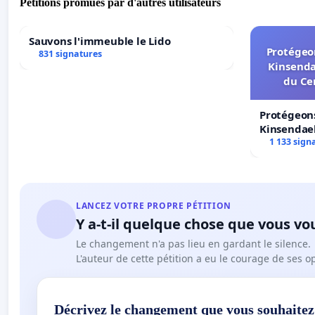
Pétitions promues par d'autres utilisateurs
Sauvons l'immeuble le Lido
Protégeon
831 signatures
Kinsenda
du Ce
Protégeons
Kinsendael
Centre spo
1 133 sign
LANCEZ VOTRE PROPRE PÉTITION
Y a-t-il quelque chose que vous vo
Le changement n'a pas lieu en gardant le silence.
L'auteur de cette pétition a eu le courage de ses o
Décrivez le changement que vous souhaitez