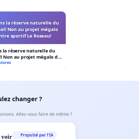
s la réserve naturelle du
el! Non au projet mégalo
ntre sportif Le Roseau!
 la réserve naturelle du
! Non au projet mégalo du
rtif Le Roseau!
atures
ulez changer ?
pinions. Allez-vous faire de même ?
Propulsé par l’IA
 voir