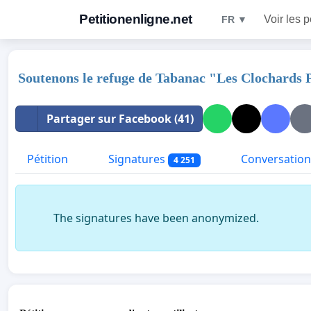
Petitionenligne.net
Voir les p
FR ▼
Soutenons le refuge de Tabanac "Les Clochards 
Partager sur Facebook (41)
Pétition
Signatures
Conversation
4 251
The signatures have been anonymized.