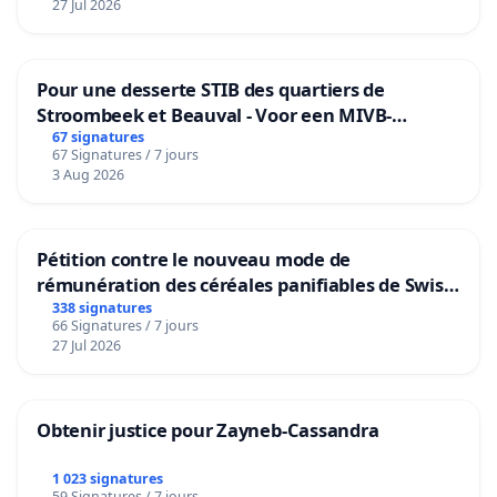
27 Jul 2026
Pour une desserte STIB des quartiers de
Stroombeek et Beauval - Voor een MIVB-
bediening van de wijken Strombeek en Het
67 signatures
67 Signatures / 7 jours
Voor
3 Aug 2026
Pétition contre le nouveau mode de
rémunération des céréales panifiables de Swiss
granum basé sur la teneur en protéines
338 signatures
66 Signatures / 7 jours
27 Jul 2026
Obtenir justice pour Zayneb-Cassandra
1 023 signatures
59 Signatures / 7 jours