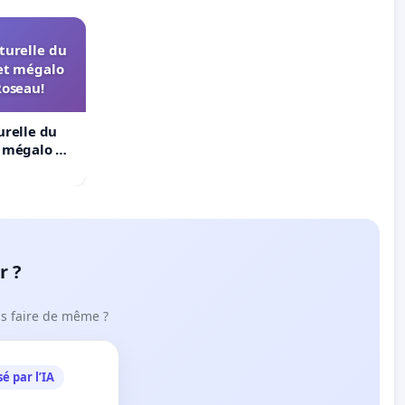
turelle du
et mégalo
Roseau!
urelle du
t mégalo du
r ?
ous faire de même ?
é par l’IA