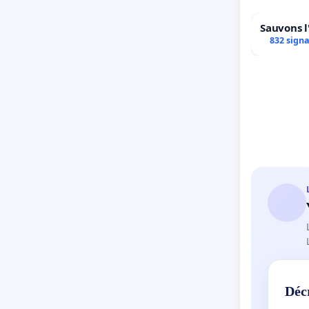
Sauvons l
832 sign
Déc