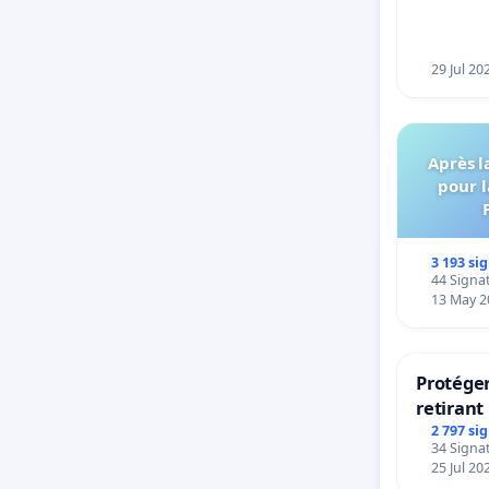
29 Jul 20
Après l
pour l
3 193 si
44 Signat
13 May 2
Protéger
retirant 
rayons
2 797 si
34 Signat
25 Jul 20