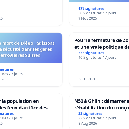
vie !
427 signatures
50 Signatures / 7 jours
26
9 Nov 2025
Pour la fermeture de Z
a mort de Diégo , agissons
et une vraie politique d
a sécurité dans les gares
la dépendance
223 signatures
Ferroviaires Suisses
40 Signatures / 7 jours
gnatures
ures / 7 jours
026
26 Jul 2026
 la population en
N50 à Ghlin : démarrer e
les feux d’artifice des
réhabilitation du tronç
gnatures
33 signatures
ures / 7 jours
33 Signatures / 7 jours
26
8 Aug 2026