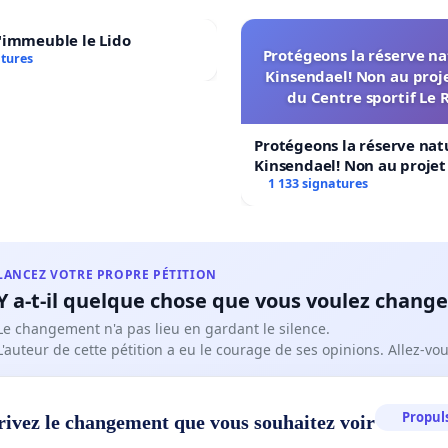
'immeuble le Lido
Protégeons la réserve na
atures
Kinsendael! Non au proj
du Centre sportif Le 
Protégeons la réserve nat
Kinsendael! Non au proje
Centre sportif Le Roseau!
1 133 signatures
LANCEZ VOTRE PROPRE PÉTITION
Y a-t-il quelque chose que vous voulez change
Le changement n'a pas lieu en gardant le silence.
L'auteur de cette pétition a eu le courage de ses opinions. Allez-v
Propuls
rivez le changement que vous souhaitez voir