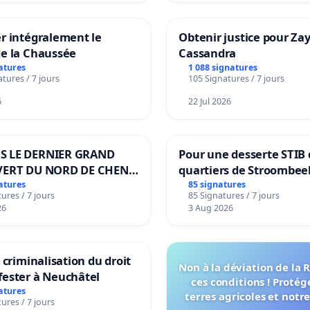
r intégralement le
Obtenir justice pour Za
de la Chaussée
Cassandra
atures
1 088 signatures
tures / 7 jours
105 Signatures / 7 jours
6
22 Jul 2026
S LE DERNIER GRAND
Pour une desserte STIB 
VERT DU NORD DE CHENE-
quartiers de Stroombee
IES
Beauval - Voor een MIV
atures
85 signatures
ures / 7 jours
85 Signatures / 7 jours
bediening van de wijke
26
3 Aug 2026
Strombeek en Het Voor
a criminalisation du droit
Non à la déviation de la
fester à Neuchâtel
ces conditions ! Protég
atures
terres agricoles et notr
ures / 7 jours