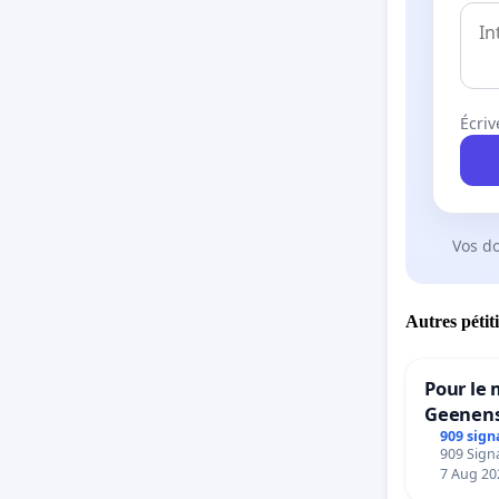
Écriv
Vos d
Autres pétit
Pour le 
Geenens
909 sign
909 Signa
7 Aug 20