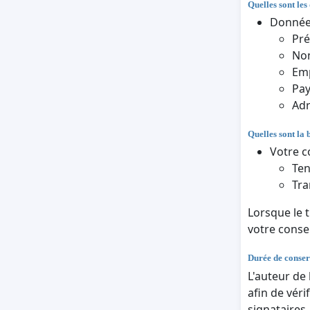
Quelles sont les
Données
Pr
Nom
Em
Pa
Adr
Quelles sont la 
Votre c
Ten
Tra
Lorsque le 
votre cons
Durée de conser
L'auteur de
afin de véri
signataires.