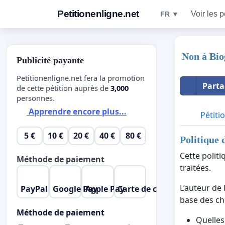
Petitionenligne.net
Voir les p
FR ▼
Non à Bio
Publicité payante
Petitionenligne.net fera la promotion
Parta
de cette pétition auprès de
3,000
personnes.
Apprendre encore plus...
Pétiti
5 €
10 €
20 €
40 €
80 €
Politique 
Cette polit
Méthode de paiement
traitées.
L’auteur de 
PayPal
Google Pay
Apple Pay
Carte de crédit
base des cho
Méthode de paiement
Quelles