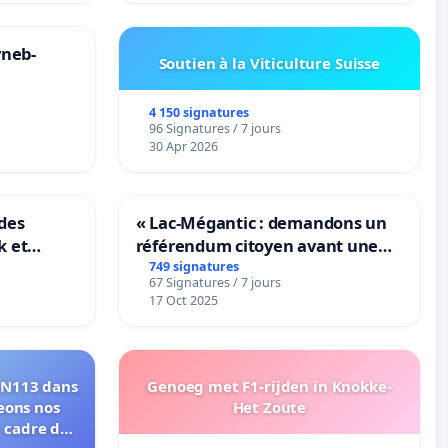
yneb-
Soutien à la Viticulture Suisse
4 150 signatures
96 Signatures / 7 jours
30 Apr 2026
des
« Lac-Mégantic : demandons un
k et
référendum citoyen avant une
B-
transformation irréversible de
749 signatures
67 Signatures / 7 jours
n
notre territoire »
17 Oct 2025
 RN113 dans
Genoeg met F1-rijden in Knokke-
eons nos
Het Zoute
e cadre de