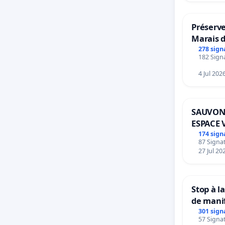
Préserve
Marais 
278 sign
182 Signa
4 Jul 202
SAUVON
ESPACE 
BOUGER
174 sign
87 Signat
27 Jul 20
Stop à l
de mani
301 sign
57 Signat