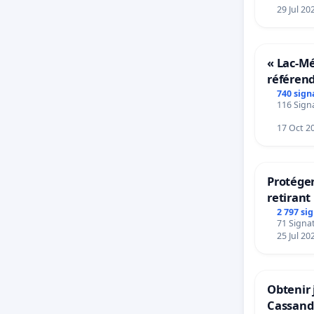
29 Jul 20
« Lac-M
référen
transfor
740 sign
116 Signa
notre ter
17 Oct 2
Protéger
retirant 
rayons
2 797 si
71 Signat
25 Jul 20
Obtenir 
Cassand