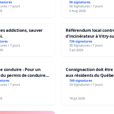
gnatures
56 signatures
ures / 7 jours
56 Signatures / 7 jours
26
5 Aug 2026
les addictions, sauver
Référendum local contre
i.
d'incinérateur à Vitry-s
tures
726 signatures
ures / 7 jours
38 Signatures / 7 jours
26
5 Jul 2026
e conduire - Pour un
Consignaction doit être
du permis de conduire
aux résidents du Québe
le dans plusieurs langues
atures
169 signatures
ures / 7 jours
29 Signatures / 7 jours
les
26
18 Jul 2026