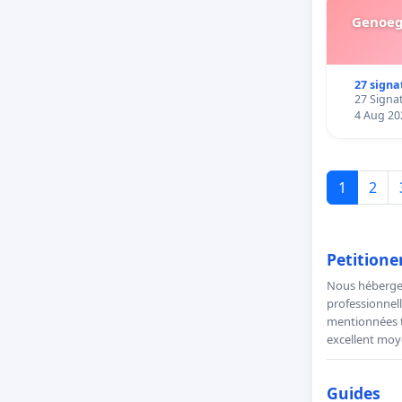
Genoeg 
27 signa
27 Signat
4 Aug 20
1
2
Petitione
Nous hébergeo
professionnell
mentionnées to
excellent moye
Guides