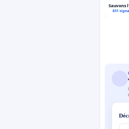
Sauvons l
831 sign
Déc