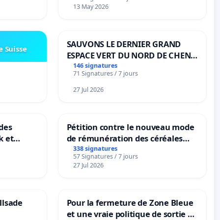
13 May 2026
SAUVONS LE DERNIER GRAND
e Suisse
ESPACE VERT DU NORD DE CHENE-
BOUGERIES
146 signatures
71 Signatures / 7 jours
27 Jul 2026
des
Pétition contre le nouveau mode
k et
de rémunération des céréales
B-
panifiables de Swiss granum basé
338 signatures
57 Signatures / 7 jours
n
sur la teneur en protéines
27 Jul 2026
llsade
Pour la fermeture de Zone Bleue
et une vraie politique de sortie de