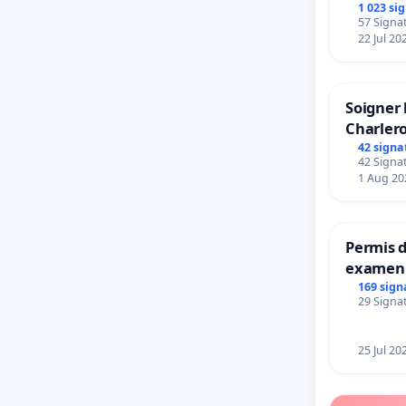
1 023 si
57 Signat
22 Jul 20
Soigner 
Charlero
42 signa
42 Signat
1 Aug 20
Permis d
examen 
accessib
169 sign
29 Signat
à Bruxel
25 Jul 20