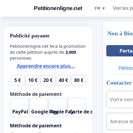
Petitionenligne.net
Voir les p
FR ▼
Non à Bio
Publicité payante
Petitionenligne.net fera la promotion
Parta
de cette pétition auprès de
3,000
personnes.
Apprendre encore plus...
Pétiti
5 €
10 €
20 €
40 €
80 €
Contacter 
Méthode de paiement
Votre no
PayPal
Google Pay
Apple Pay
Carte de crédit
Adresse d
Méthode de paiement