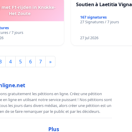
Soutien à Laetitia Vign
met F1-rijden in Knokke-
Het Zoute
167 signatures
27 Signatures / 7 jours
tures
ures / 7 jours
26
27 Jul 2026
3
4
5
6
7
»
nligne.net
ns gratuitement les pétitions en ligne. Créez une pétition
e en ligne en utilisant notre service puissant ! Nos pétitions sont
us les jours dans divers médias, alors créer une pétition est un
n de se faire remarquer par le public et par les décideurs.
Plus