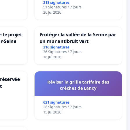
la dépendance
218 signatures
51 Signatures / 7 jours
26 Jul 2026
 le projet
Protéger la vallée de la Senne par
ur-Seine
un mur antibruit vert
216 signatures
36 Signatures / 7 jours
16 Jul 2026
 réservée
Réviser la grille tarifaire des
c
crèches de Lancy
621 signatures
28 Signatures / 7 jours
15 Jul 2026