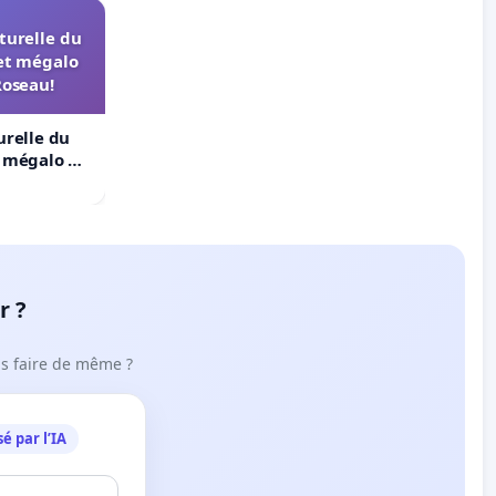
turelle du
et mégalo
Roseau!
urelle du
t mégalo du
r ?
ous faire de même ?
é par l’IA