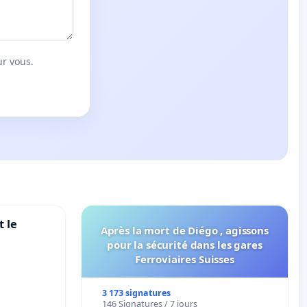
ur vous.
 le
Après la mort de Diégo , agissons
pour la sécurité dans les gares
Ferroviaires Suisses
3 173 signatures
146 Signatures / 7 jours