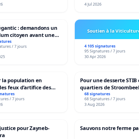
26
4 Jul 2026
égantic : demandons un
Soutien à la Viticultur
dum citoyen avant une
mation irréversible de
atures
4 105 signatures
tures / 7 jours
ritoire »
95 Signatures / 7 jours
025
30 Apr 2026
 la population en
Pour une desserte STIB 
les feux d’artifice des
quartiers de Stroombee
Beauval - Voor een MIV
gnatures
68 signatures
ures / 7 jours
68 Signatures / 7 jours
bediening van de wijke
26
3 Aug 2026
Strombeek en Het Voor
justice pour Zayneb-
Sauvons notre ferme pa
ra