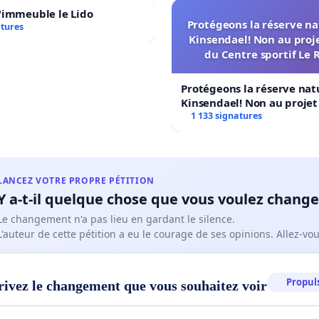
'immeuble le Lido
Protégeons la réserve na
atures
Kinsendael! Non au proj
du Centre sportif Le 
Protégeons la réserve nat
Kinsendael! Non au proje
Centre sportif Le Roseau!
1 133 signatures
LANCEZ VOTRE PROPRE PÉTITION
Y a-t-il quelque chose que vous voulez change
Le changement n'a pas lieu en gardant le silence.
L'auteur de cette pétition a eu le courage de ses opinions. Allez-v
Propuls
rivez le changement que vous souhaitez voir