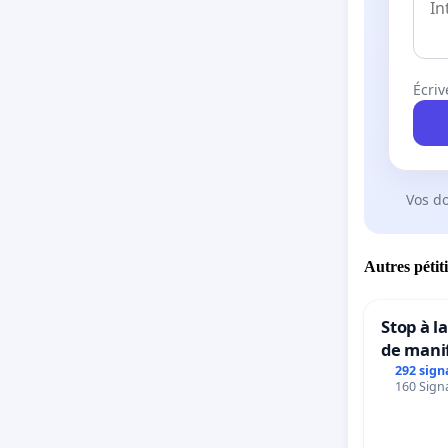
Écriv
Vos d
Autres pétit
Stop à l
de mani
292 sign
160 Signa