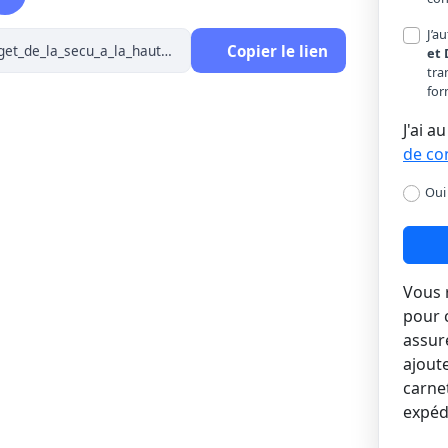
J’a
Copier le lien
et 
tra
for
J'ai a
de con
Oui
Vous 
pour 
assure
ajout
carnet
expéd