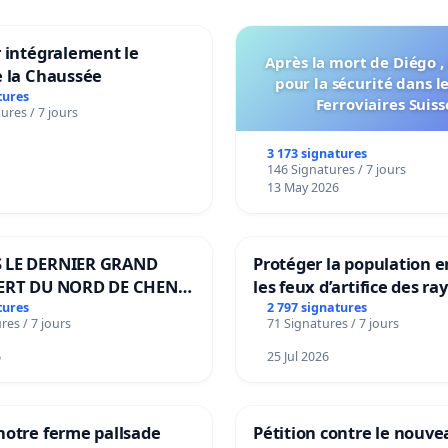
 intégralement le
Après la mort de Diégo ,
e la Chaussée
pour la sécurité dans l
tures
Ferroviaires Suiss
ures / 7 jours
3 173 signatures
146 Signatures / 7 jours
13 May 2026
 LE DERNIER GRAND
Protéger la population e
ERT DU NORD DE CHENE-
les feux d’artifice des ra
ES
tures
2 797 signatures
res / 7 jours
71 Signatures / 7 jours
6
25 Jul 2026
notre ferme pallsade
Pétition contre le nouv