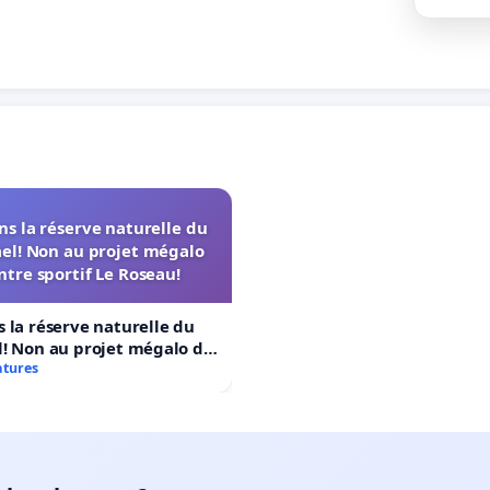
s la réserve naturelle du
el! Non au projet mégalo
ntre sportif Le Roseau!
 la réserve naturelle du
! Non au projet mégalo du
rtif Le Roseau!
atures