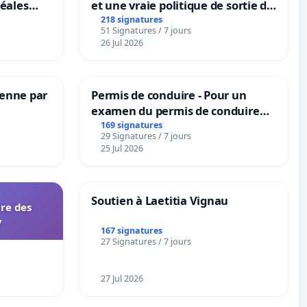
éales
et une vraie politique de sortie de
anum basé
la dépendance
218 signatures
51 Signatures / 7 jours
es
26 Jul 2026
Senne par
Permis de conduire - Pour un
examen du permis de conduire
accessible dans plusieurs langues
169 signatures
29 Signatures / 7 jours
à Bruxelles
25 Jul 2026
Soutien à Laetitia Vignau
ire des
y
167 signatures
27 Signatures / 7 jours
27 Jul 2026