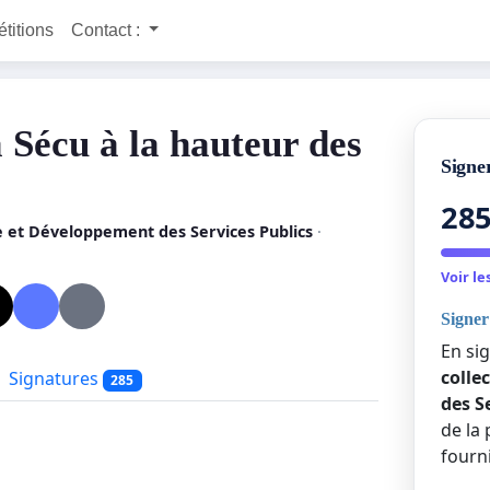
étitions
Contact :
 Sécu à la hauteur des
Signer
28
e et Développement des Services Publics
·
Voir le
Signer 
En si
colle
Signatures
285
des S
de la 
fourn