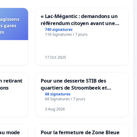
« Lac-Mégantic : demandons un
 agissons
référendum citoyen avant une
es gares
transformation irréversible de
740 signatures
es
116 Signatures / 7 jours
notre territoire »
17 Oct 2025
n retirant
Pour une desserte STIB des
yons
quartiers de Stroombeek et
Beauval - Voor een MIVB-
68 signatures
68 Signatures / 7 jours
bediening van de wijken
Strombeek en Het Voor
3 Aug 2026
eau mode
Pour la fermeture de Zone Bleue