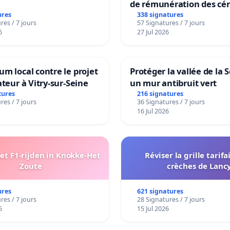
de rémunération des cér
panifiables de Swiss gr
ures
338 signatures
res / 7 jours
57 Signatures / 7 jours
sur la teneur en protéin
6
27 Jul 2026
m local contre le projet
Protéger la vallée de la 
ateur à Vitry-sur-Seine
un mur antibruit vert
tures
216 signatures
res / 7 jours
36 Signatures / 7 jours
16 Jul 2026
t F1-rijden in Knokke-Het
Réviser la grille tarifa
Zoute
crèches de Lanc
ures
621 signatures
res / 7 jours
28 Signatures / 7 jours
6
15 Jul 2026