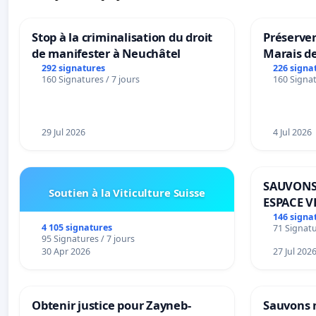
Stop à la criminalisation du droit
Préserver
de manifester à Neuchâtel
Marais d
292 signatures
226 signa
160 Signatures / 7 jours
160 Signat
29 Jul 2026
4 Jul 2026
SAUVONS
Soutien à la Viticulture Suisse
ESPACE V
BOUGERI
146 signa
4 105 signatures
71 Signatu
95 Signatures / 7 jours
30 Apr 2026
27 Jul 202
Obtenir justice pour Zayneb-
Sauvons 