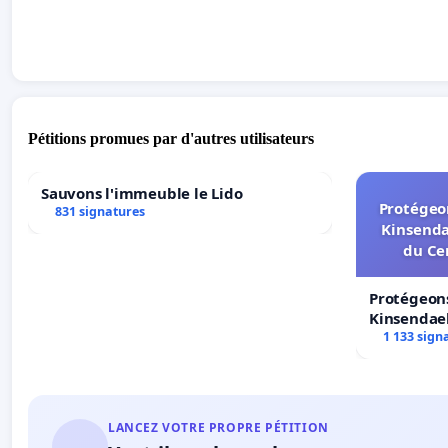
Pétitions promues par d'autres utilisateurs
Sauvons l'immeuble le Lido
Protégeon
831 signatures
Kinsenda
du Ce
Protégeons
Kinsendael
Centre spo
1 133 sign
LANCEZ VOTRE PROPRE PÉTITION