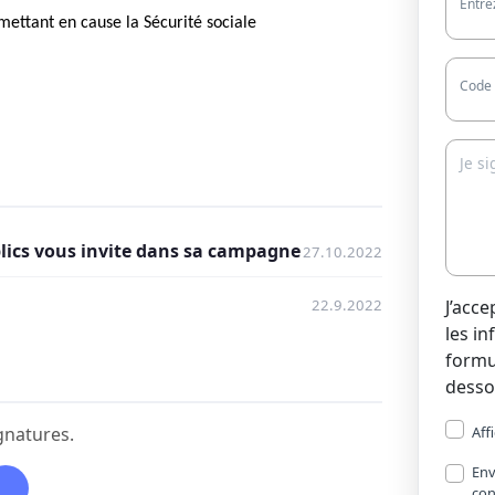
Entre
ettant en cause la Sécurité sociale
Code 
lics vous invite dans sa campagne
27.10.2022
22.9.2022
J’acce
les i
formul
desso
Aff
ignatures.
Env
con