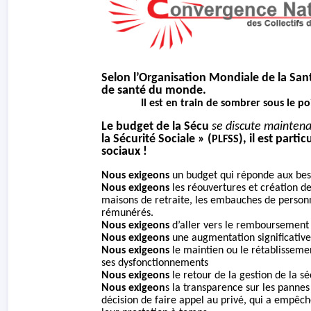
Selon l’
Organisation Mondiale de la Sant
de santé du monde.
Il est en train de sombrer sous le p
Le budget de la Sécu
se discute maintena
la Sécurité Sociale » (
), il est part
PLFSS
sociaux !
Nous exigeons
un budget qui réponde aux bes
Nous
exigeons
les
ré
ouvertures
et création
de
maisons de retraite, les embauches de perso
rémunérés.
Nous exigeons
d’aller vers le remboursement 
Nous exigeons
une augmentation significative
Nous exigeons
le maintien ou le rétablissemen
ses
dysfonctionnements
Nous exigeons
le retour de la gestion de la s
Nous exigeon
s la transparence sur les pannes
décision de faire appel au privé, qui a empêch