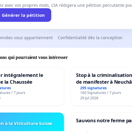
ez avec vos propres mots. L’IA rédigera une pétition percutante po
Générer la pétition
onnées vous appartiennent
Confidentialité dès la conception
ions qui pourraient vous intéresser
r intégralement le
Stop à la criminalisation
de la Chaussée
de manifester à Neuchâ
atures
295 signatures
tures / 7 jours
160 Signatures / 7 jours
6
29 Jul 2026
Sauvons notre ferme pa
n à la Viticulture Suisse