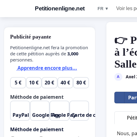
Petitionenligne.net
Voir les p
FR ▼
Publicité payante
👉 P
Petitionenligne.net fera la promotion
à l’
de cette pétition auprès de
3,000
personnes.
Sall
Apprendre encore plus...
Axel
A
5 €
10 €
20 €
40 €
80 €
Méthode de paiement
Par
PayPal
Google Pay
Apple Pay
Carte de crédit
Péti
Méthode de paiement
Nous, pa