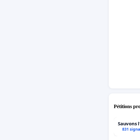
Pétitions pr
Sauvons l
831 sign