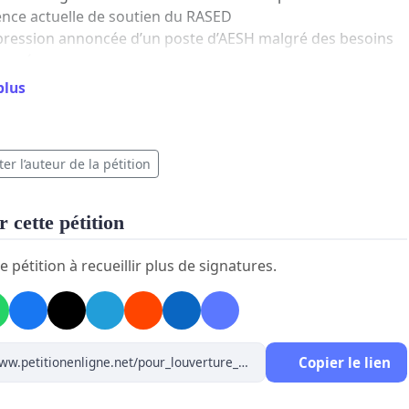
nce actuelle de soutien du RASED
ression annoncée d’un poste d’AESH malgré des besoins
hangés.
plus
usons que nos enfants soient scolarisés dans des
ons dégradées.
mandons l’ouverture d’une classe supplémentaire
er l’auteur de la pétition
rentrée 2026/2027, et la mise en place de moyens
 adaptés.
 cette pétition
e la réussite et le bien-être de nos enfants doivent être
e pétition à recueillir plus de signatures.
rité.
Copier le lien