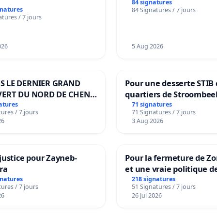
84 signatures
gnatures
84 Signatures / 7 jours
tures / 7 jours
026
5 Aug 2026
S LE DERNIER GRAND
Pour une desserte STIB 
VERT DU NORD DE CHENE-
quartiers de Stroombee
IES
Beauval - Voor een MIV
atures
71 signatures
ures / 7 jours
71 Signatures / 7 jours
bediening van de wijke
26
3 Aug 2026
Strombeek en Het Voor
justice pour Zayneb-
Pour la fermeture de Z
ra
et une vraie politique d
la dépendance
gnatures
218 signatures
ures / 7 jours
51 Signatures / 7 jours
26
26 Jul 2026