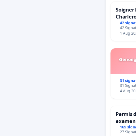
Soigner 
Charlero
42 signa
42 Signat
1 Aug 20
Genoeg 
31 signa
31 Signat
4 Aug 20
Permis d
examen 
accessib
169 sign
27 Signat
à Bruxel