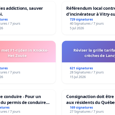
les addictions, sauver
Référendum local contre
i.
d'incinérateur à Vitry-s
tures
729 signatures
ures / 7 jours
40 Signatures / 7 jours
26
5 Jul 2026
met F1-rijden in Knokke-
Réviser la grille tarif
Het Zoute
crèches de Lanc
tures
621 signatures
ures / 7 jours
28 Signatures / 7 jours
26
15 Jul 2026
e conduire - Pour un
Consignaction doit être
du permis de conduire
aux résidents du Québe
le dans plusieurs langues
atures
169 signatures
ures / 7 jours
27 Signatures / 7 jours
les