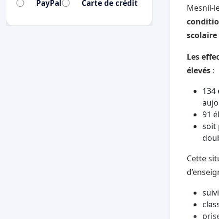
PayPal
Carte de crédit
Mesnil-l
conditio
scolaire
Les effe
élevés
:
134 
aujo
91 é
soit
doub
Cette si
d’enseig
suiv
clas
pris