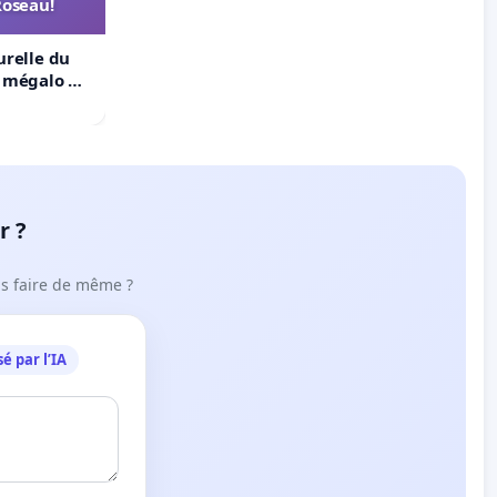
Roseau!
urelle du
t mégalo du
r ?
ous faire de même ?
é par l’IA