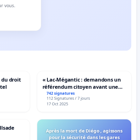
ur vous.
 du droit
« Lac-Mégantic : demandons un
tel
référendum citoyen avant une
transformation irréversible de
742 signatures
112 Signatures / 7 jours
notre territoire »
17 Oct 2025
llsade
Après la mort de Diégo , agissons
pour la sécurité dans les gares