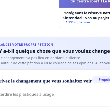
du Centre sportif Le 
Protégeons la réserve nat
Kinsendael! Non au proje
Centre sportif Le Roseau!
1 133 signatures
LANCEZ VOTRE PROPRE PÉTITION
Y a-t-il quelque chose que vous voulez change
Le changement n'a pas lieu en gardant le silence.
L'auteur de cette pétition a eu le courage de ses opinions. Allez-v
Propuls
rivez le changement que vous souhaitez voir