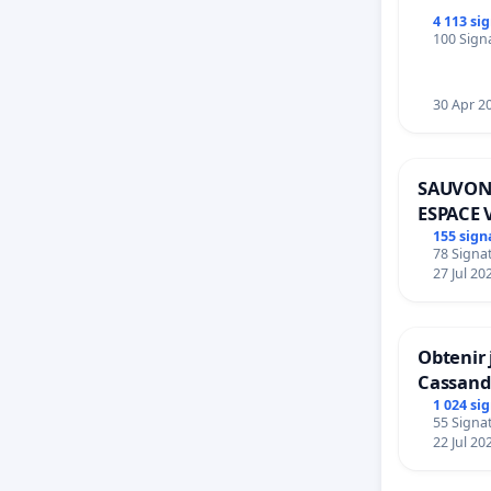
4 113 si
100 Signa
30 Apr 2
SAUVON
ESPACE 
BOUGER
155 sign
78 Signat
27 Jul 20
Obtenir 
Cassand
1 024 si
55 Signat
22 Jul 20