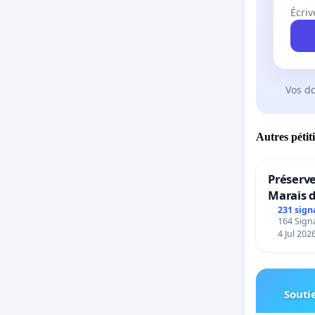
Écriv
Vos d
Autres pétit
Préserve
Marais 
231 sign
164 Signa
4 Jul 202
Soutie