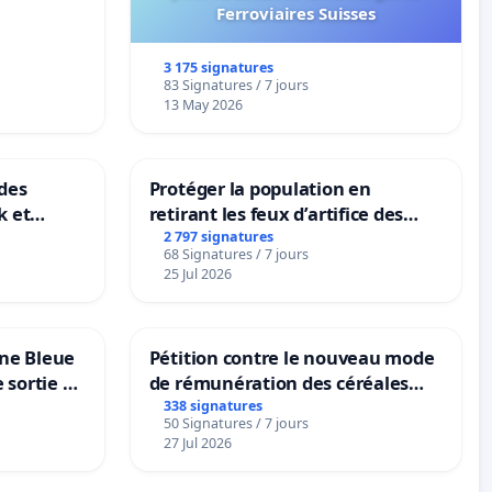
Ferroviaires Suisses
3 175 signatures
83 Signatures / 7 jours
13 May 2026
des
Protéger la population en
k et
retirant les feux d’artifice des
B-
rayons
2 797 signatures
68 Signatures / 7 jours
n
25 Jul 2026
one Bleue
Pétition contre le nouveau mode
e sortie de
de rémunération des céréales
panifiables de Swiss granum basé
338 signatures
50 Signatures / 7 jours
sur la teneur en protéines
27 Jul 2026