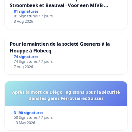
Stroombeek et Beauval - Voor een MIVB-
bediening van de wijken Strombeek en Het
81 signatures
81 Signatures / 7 jours
Voor
3 Aug 2026
Pour le maintien de la societé Geenens à la
Houppe à Flobecq
74 signatures
74 Signatures / 7 jours
7 Aug 2026
Après la mort de Diégo , agissons pour la sécurité
dans les gares Ferroviaires Suisses
3 190 signatures
58 Signatures / 7 jours
13 May 2026