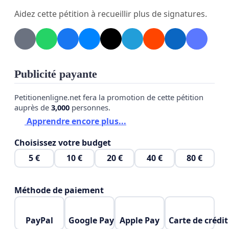
Aidez cette pétition à recueillir plus de signatures.
à s’engager dans la tenue de consultations et d’un
référendum.
- nous demandons aux MRC d'entendre la voix de
leurs citoyens en ne prenant pas de décision sans
Publicité payante
les consulter au préalable.
Petitionenligne.net fera la promotion de cette pétition
- Nous demandons à chaque municipalité de
auprès de
3,000
personnes.
consulter la population AVANT de se pencher sur
Apprendre encore plus...
toute forme de réglementation.
Choisissez votre budget
- Laisser chaque municipalité se prononcer
5 €
10 €
20 €
40 €
80 €
individuellement par référendum (oui ou non) sur
tout projet éolien.
Méthode de paiement
Nous comptons sur nos élus pour nous
représenter dans cette demande d'exercice de la
PayPal
Google Pay
Apple Pay
Carte de crédit