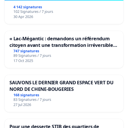
4 142 signatures
102 Signatures / 7 jours
30 Apr 2026
« Lac-Mégantic : demandons un référendum
citoyen avant une transformation irréversible
de notre territoire »
747 signatures
89 Signatures / 7 jours
17 Oct 2025
SAUVONS LE DERNIER GRAND ESPACE VERT DU
NORD DE CHENE-BOUGERIES
168 signatures
83 Signatures / 7 jours
27 Jul 2026
Pour une desserte STIB des quartiers de