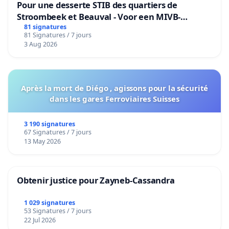
Pour une desserte STIB des quartiers de
Stroombeek et Beauval - Voor een MIVB-
bediening van de wijken Strombeek en Het
81 signatures
81 Signatures / 7 jours
Voor
3 Aug 2026
Après la mort de Diégo , agissons pour la sécurité
dans les gares Ferroviaires Suisses
3 190 signatures
67 Signatures / 7 jours
13 May 2026
Obtenir justice pour Zayneb-Cassandra
1 029 signatures
53 Signatures / 7 jours
22 Jul 2026