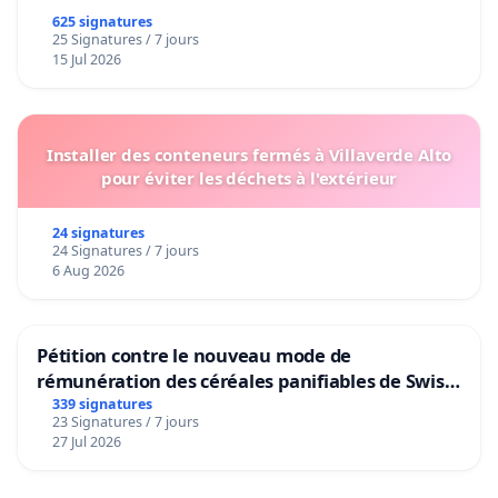
625 signatures
25 Signatures / 7 jours
15 Jul 2026
Installer des conteneurs fermés à Villaverde Alto
pour éviter les déchets à l'extérieur
24 signatures
24 Signatures / 7 jours
6 Aug 2026
Pétition contre le nouveau mode de
rémunération des céréales panifiables de Swiss
granum basé sur la teneur en protéines
339 signatures
23 Signatures / 7 jours
27 Jul 2026