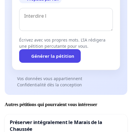
quartier, cette année. Si rien n’est entreprit, cette
problématique risque de perdurer et d’affecter
tous les futurs élèves habitant dans le quartier de
La Chapelle.
Écrivez avec vos propres mots. L’IA rédigera
Rejoignez cette cause et soutenez les enfants et
une pétition percutante pour vous.
familles de notre quartier. Cela nous
concerne
Générer la pétition
tous, aujourd’hui nous, demain peut-être vous !
Vos données vous appartiennent
Confidentialité dès la conception
Autres pétitions qui pourraient vous intéresser
Préserver intégralement le Marais de la
Chaussée