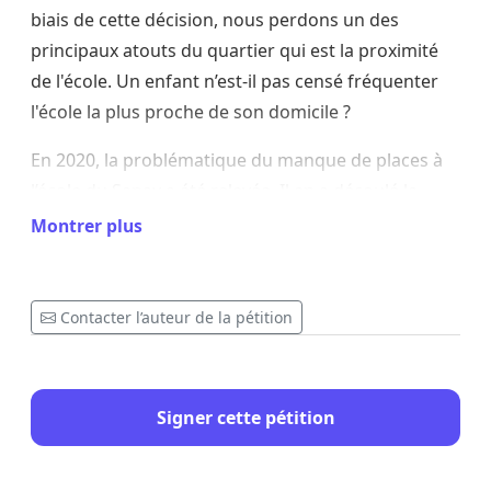
biais de cette décision, nous perdons un des
principaux atouts du quartier qui est la proximité
de l'école. Un enfant n’est-il pas censé fréquenter
l'école la plus proche de son domicile ?
En 2020, la problématique du manque de places à
l’école du Sapay a été relevée. Il en a découlé la
construction d’un pavillon provisoire permettant
Montrer plus
d’accueillir les enfants du quartier des Sciers et
ceux du quartier de la Chapelle.
Contacter l’auteur de la pétition
Grâce à cette solution,
les autorités communales
et cantonales espéraient que tous les enfants du
quartier pourraient être scolarisés à l’école du
Signer cette pétition
Sapay dans les prochaines années.
Trois ans plus
tard, la problématique persiste. Il n’y a pas assez de
places.