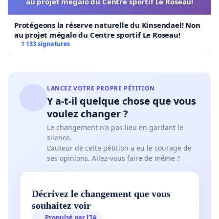
au projet mégalo du Centre sportif Le Roseau!
désastreuses d’un manque d'anticipation qui en
résultent.
Protégeons la réserve naturelle du Kinsendael! Non
au projet mégalo du Centre sportif Le Roseau!
1 133 signatures
Nous estimons cette décision parfaitement injuste
et soulignons qu’elle
ne tient en aucun cas
compte des besoins et des contraintes sous-
LANCEZ VOTRE PROPRE PÉTITION
jacentes à l’organisation des familles vivant
Y a-t-il quelque chose que vous
voulez changer ?
dans le quartier alliant vie professionnelle et vie
familiale.
Le changement n'a pas lieu en gardant le
silence.
C’est pour toutes ces raisons que nous demandons
L'auteur de cette pétition a eu le courage de
ses opinions. Allez-vous faire de même ?
à la commune de Lancy de revoir cette décision et
de
trouver une solution pérenne pour les
enfants du quartier en âge d’être scolarisés.
Décrivez le changement que vous
souhaitez voir
Cette décision impacte sur plusieurs familles du
Propulsé par l’IA