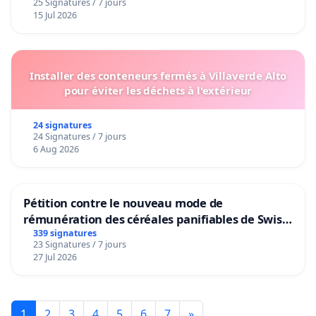
25 Signatures / 7 jours
15 Jul 2026
Installer des conteneurs fermés à Villaverde Alto
pour éviter les déchets à l'extérieur
24 signatures
24 Signatures / 7 jours
6 Aug 2026
Pétition contre le nouveau mode de
rémunération des céréales panifiables de Swiss
granum basé sur la teneur en protéines
339 signatures
23 Signatures / 7 jours
27 Jul 2026
1
2
3
4
5
6
7
»