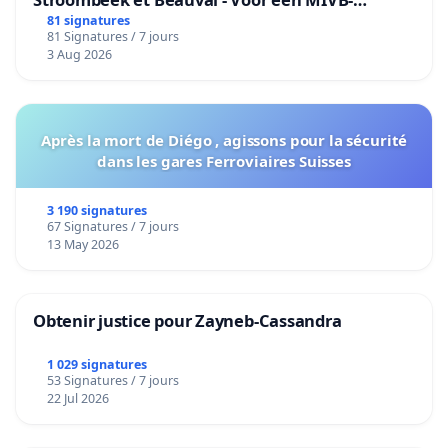
bediening van de wijken Strombeek en Het
81 signatures
81 Signatures / 7 jours
Voor
3 Aug 2026
Après la mort de Diégo , agissons pour la sécurité
dans les gares Ferroviaires Suisses
3 190 signatures
67 Signatures / 7 jours
13 May 2026
Obtenir justice pour Zayneb-Cassandra
1 029 signatures
53 Signatures / 7 jours
22 Jul 2026