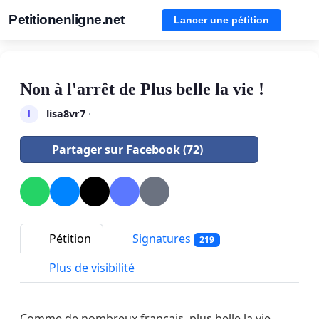
Petitionenligne.net
Lancer une pétition
Non à l'arrêt de Plus belle la vie !
lisa8vr7
·
l
Partager sur Facebook (72)
Pétition
Signatures
219
Plus de visibilité
Comme de nombreux français, plus belle la vie