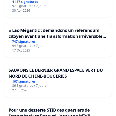
4 137 signatures
97 Signatures / 7 jours
30 Apr 2026
« Lac-Mégantic : demandons un référendum
citoyen avant une transformation irréversible
de notre territoire »
747 signatures
94 Signatures / 7 jours
17 Oct 2025
SAUVONS LE DERNIER GRAND ESPACE VERT DU
NORD DE CHENE-BOUGERIES
167 signatures
86 Signatures / 7 jours
27 Jul 2026
Pour une desserte STIB des quartiers de
Stroombeek et Beauval - Voor een MIVB-