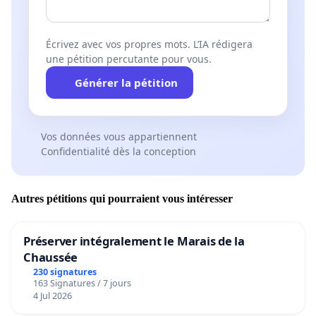
notre désaccord.
N'hésitez pas à la partager à tous les parents que
vous connaissez, aux habitants de notre commune,
Écrivez avec vos propres mots. L’IA rédigera
une pétition percutante pour vous.
car nous sommes
TOUS
concernés.
Générer la pétition
Vos données vous appartiennent
Confidentialité dès la conception
Autres pétitions qui pourraient vous intéresser
Préserver intégralement le Marais de la
Chaussée
230 signatures
163 Signatures / 7 jours
4 Jul 2026