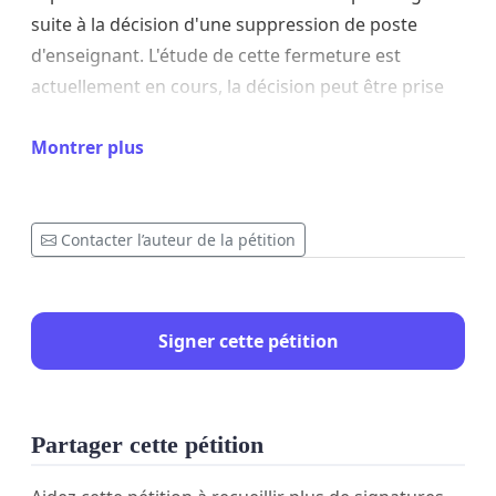
suite à la décision d'une suppression de poste
d'enseignant. L'étude de cette fermeture est
actuellement en cours, la décision peut être prise
rapidement !
Montrer plus
Nous, parents d’élèves, nous nous opposons à
cette fermeture.
Contacter l’auteur de la pétition
Nous devons tous nous mobiliser pour contester la
fermeture envisagée et garder notre classe, notre
regroupement scolaire intact.
Signer cette pétition
La fermeture d'une classe aurait pour
conséquences pour nos enfants :
- Passage de 1 à 2 niveaux pour plusieurs classes
Partager cette pétition
(maternelle, CP et CE1)