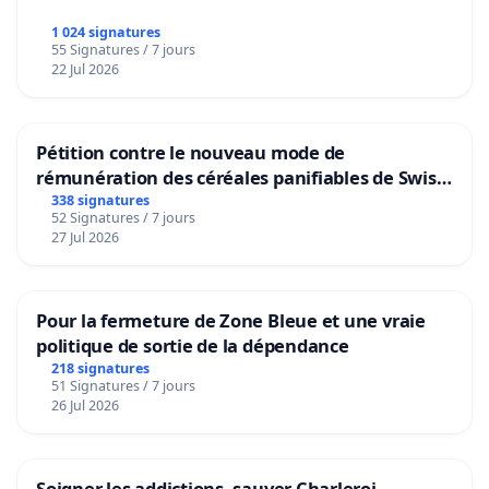
1 024 signatures
55 Signatures / 7 jours
22 Jul 2026
Pétition contre le nouveau mode de
rémunération des céréales panifiables de Swiss
granum basé sur la teneur en protéines
338 signatures
52 Signatures / 7 jours
27 Jul 2026
Pour la fermeture de Zone Bleue et une vraie
politique de sortie de la dépendance
218 signatures
51 Signatures / 7 jours
26 Jul 2026
Soigner les addictions, sauver Charleroi.