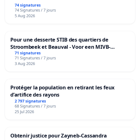
74 signatures
74 Signatures / 7 jours
5 Aug 2026
Pour une desserte STIB des quartiers de
Stroombeek et Beauval - Voor een MIVB-
bediening van de wijken Strombeek en Het
71 signatures
71 Signatures / 7 jours
Voor
3 Aug 2026
Protéger la population en retirant les feux
d’artifice des rayons
2 797 signatures
68 Signatures / 7 jours
25 Jul 2026
Obtenir justice pour Zayneb-Cassandra