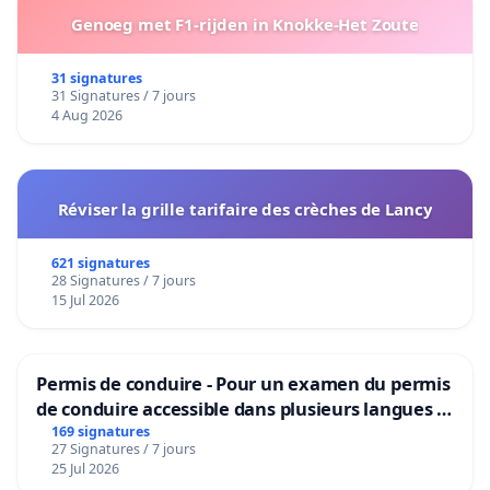
Genoeg met F1-rijden in Knokke-Het Zoute
31 signatures
31 Signatures / 7 jours
4 Aug 2026
Réviser la grille tarifaire des crèches de Lancy
621 signatures
28 Signatures / 7 jours
15 Jul 2026
Permis de conduire - Pour un examen du permis
de conduire accessible dans plusieurs langues à
Bruxelles
169 signatures
27 Signatures / 7 jours
25 Jul 2026