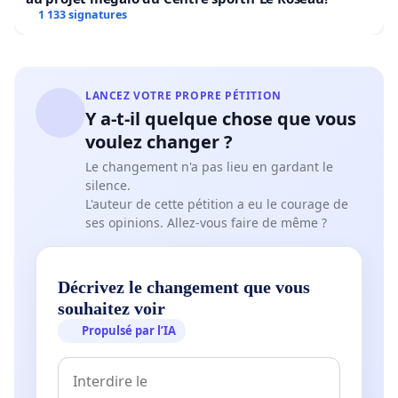
Geanges. Afin de garantir et défendre la réussite de
1 133 signatures
tous les enfants dans un cadre pédagogique serein
et épanouissant, nous ferons parvenir à
Mme Liliane Ménissier la directrice académique un
LANCEZ VOTRE PROPRE PÉTITION
courrier signé des représentants des parents
Y a-t-il quelque chose que vous
voulez changer ?
d'élèves souhaitant suivre notre action, afin de
défendre notre école, notre village, nos enfants et
Le changement n'a pas lieu en gardant le
silence.
de prendre en considération notre demande et de
L'auteur de cette pétition a eu le courage de
maintenir les huit classes actuelles. Nous
ses opinions. Allez-vous faire de même ?
solliciterons également le soutien de notre
députée, Monsieur Remy Rebeyrotte, des
Décrivez le changement que vous
conseillers départementaux afin de défendre nos
souhaitez voir
valeurs, notre position.
Propulsé par l’IA
Nous vous invitons dors et déjà à signer la
pétition, mise en place afin de faire entendre