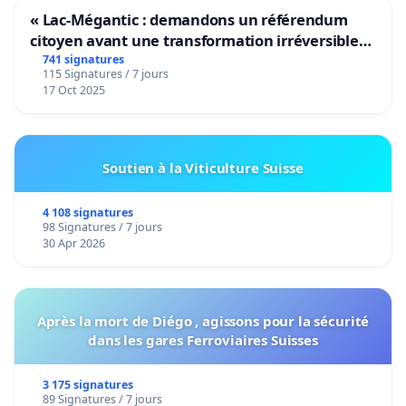
« Lac-Mégantic : demandons un référendum
citoyen avant une transformation irréversible
de notre territoire »
741 signatures
115 Signatures / 7 jours
17 Oct 2025
Soutien à la Viticulture Suisse
4 108 signatures
98 Signatures / 7 jours
30 Apr 2026
Après la mort de Diégo , agissons pour la sécurité
dans les gares Ferroviaires Suisses
3 175 signatures
89 Signatures / 7 jours