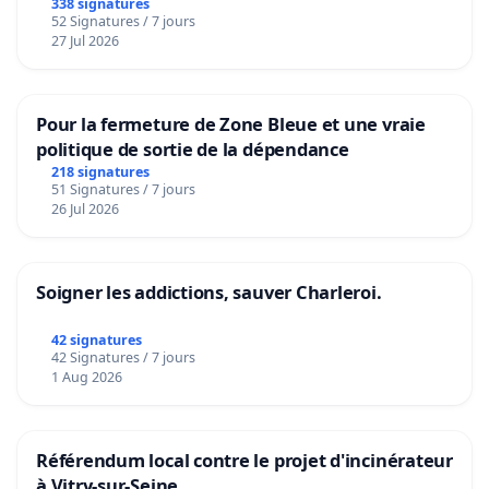
granum basé sur la teneur en protéines
338 signatures
52 Signatures / 7 jours
27 Jul 2026
Pour la fermeture de Zone Bleue et une vraie
politique de sortie de la dépendance
218 signatures
51 Signatures / 7 jours
26 Jul 2026
Soigner les addictions, sauver Charleroi.
42 signatures
42 Signatures / 7 jours
1 Aug 2026
Référendum local contre le projet d'incinérateur
à Vitry-sur-Seine