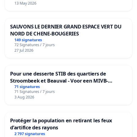
13 May 2026
SAUVONS LE DERNIER GRAND ESPACE VERT DU
NORD DE CHENE-BOUGERIES
149 signatures
72 Signatures / 7 jours
27 Jul 2026
Pour une desserte STIB des quartiers de
Stroombeek et Beauval - Voor een MIVB-
bediening van de wijken Strombeek en Het
71 signatures
71 Signatures / 7 jours
Voor
3 Aug 2026
Protéger la population en retirant les feux
d’artifice des rayons
2 797 signatures